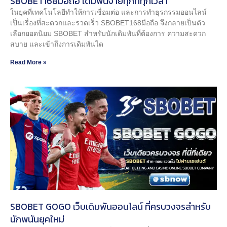
SBOBET168มือถือ เดิมพันง่ายทุกที่ทุกเวลา
ในยุคที่เทคโนโลยีทำให้การเชื่อมต่อ และการทำธุรกรรมออนไลน์
เป็นเรื่องที่สะดวกและรวดเร็ว SBOBET168มือถือ จึงกลายเป็นตัว
เลือกยอดนิยม SBOBET สำหรับนักเดิมพันที่ต้องการ ความสะดวก
สบาย และเข้าถึงการเดิมพันได
Read More »
SBOBET GOGO เว็บเดิมพันออนไลน์ ที่ครบวงจรสำหรับ
นักพนันยุคใหม่