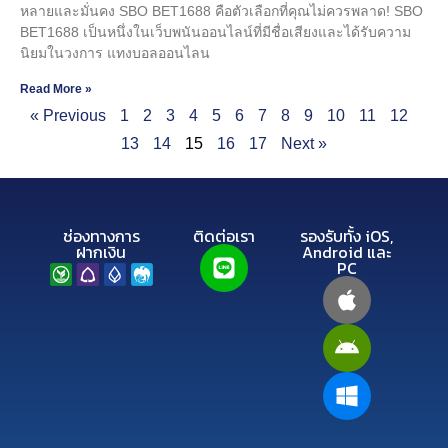
หลายและมั่นคง SBO BET1688 คือตัวเลือกที่คุณไม่ควรพลาด! SBO
BET1688 เป็นหนึ่งในเว็บพนันออนไลน์ที่มีชื่อเสียงและได้รับความ
นิยมในวงการ แทงบอลออนไลน
Read More »
« Previous
1
2
3
4
5
6
7
8
9
10
11
12
13
14
15
16
17
Next »
ช่องทางการ
ติดต่อเรา
รองรับทั้ง iOS,
ฝากเงิน
Android และ
PC