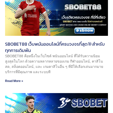
SBOBET88 เว็บพนันออนไลน์ที่ครบวงจรที่สุด🎯สำหรับ
ทุกการเดิมพัน
SBOBET88 คือหนึ่งในเว็บไซต์ พนันออนไลน์ ที่ได้รับความนิยม
สูงสุดในโลก ด้วยความหลากหลายของเกม กีฬาออนไลน์, คาสิโน
สด, สล็อตออนไลน์, และ เกมคาสิโนอื่น ๆ ที่มีให้เลือกเล่นมากมาย
บริการที่มีคุณภาพ และระบบที
Read More »