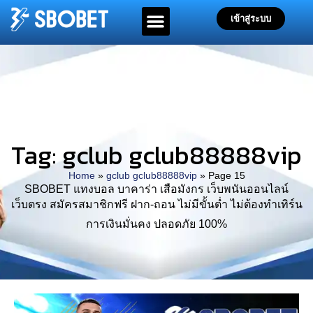
เข้าสู่ระบบ
Tag: gclub gclub88888vip
Home
»
gclub gclub88888vip
»
Page 15
SBOBET แทงบอล บาคาร่า เสือมังกร เว็บพนันออนไลน์
เว็บตรง สมัครสมาชิกฟรี ฝาก-ถอน ไม่มีขั้นต่ำ ไม่ต้องทำเทิร์น
การเงินมั่นคง ปลอดภัย 100%