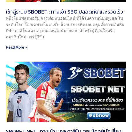
เข้าสู่ระบบ SBOBET : ทางเข้า SBO ปลอดภัย และรวดเร็ว
หนึ่งในแพลตฟอร์ม การเดิมพันออนไลน์ ที่ได้รับความนิยมสูงสุด ใน
ระดับโลก โดยเฉพาะในเอเชีย ด้วยบริการที่ครอบคลุมทั้งการเดิมพัน
กีฬา คาสิโนสด และเกมออนไลน์มากมาย สำหรับผู้ที่สนใจหรือ
สมาชิกใหม่ การรู้วิธี เ
Read More »
SBOBET NET : ทางเข้า บอล คาสิโน ตอบโจทย์นักเสี่ยง