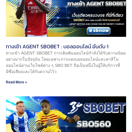
ทางเข้า AGENT SBOBET : บอลออนไลน์ อันดับ 1
ทางเข้า AGENT SBOBET การเดิมพันออนไลน์กำลังได้รับความนิยม
อย่างมากในปัจจุบัน โดยเฉพาะการแทงบอลออนไลน์และคาสิโน
ออนไลน์ผ่านเว็บไซต์ต่าง ๆ SBO BET ถือเป็นหนึ่งในผู้ให้บริการที่
มีชื่อเสียงและได้รับความไว้ว
Read More »