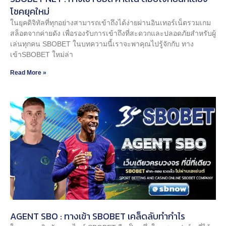
โชคยุคใหม่
ในยุคดิจิทัลที่ทุกอย่างสามารถเข้าถึงได้ง่ายผ่านอินเทอร์เน็ตรวมเกม
สล็อตจากค่ายดัง เพื่อรองรับการเข้าถึงที่สะดวกและปลอดภัยสำหรับผู้
เล่นทุกคน SBOBET ในบทความนี้เราจะพาคุณไปรู้จักกับ ทาง
เข้าSBOBET ใหม่ล่า
Read More »
AGENT SBO : ทางเข้า SBOBET เคล็ดลับทำกำไร