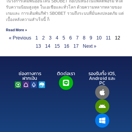
ในวงการเดิมพันออนไลน์ SBOBET ถือเป็นหนึ่งในแพลตฟอร์ม ที่ได้
รับความนิยมสูงสุด ในเอเชียและทั่วโลก ด้วยความหลากหลายของ
เกมและ การเดิมพันกีฬา SBOBET รวมถึงระบบที่มั่นคงปลอดภัย แต่
เบื้องหลังความสำเร็จนี้ ก็
Read More »
« Previous
1
2
3
4
5
6
7
8
9
10
11
12
13
14
15
16
17
Next »
ช่องทางการ
ติดต่อเรา
รองรับทั้ง iOS,
ฝากเงิน
Android และ
PC