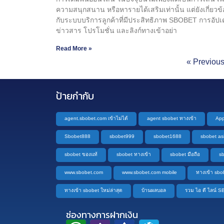
ความสนุกสนาน หรือหารายได้เสริมเท่านั้น แต่ยังเกี่ยวข้
กับระบบบริการลูกค้าที่มีประสิทธิภาพ SBOBET การอัป
ข่าวสาร โปรโมชั่น และลิงก์ทางเข้าอย่า
Read More »
« Previou
ป้ายกำกับ
agent.sbobet.com เข้าไม่ได้
agent sbobet ทางเข้า
App
Sbobet888
sbobet999
sbobet1688
sbobet as
sbobet ของแท้
sbobet ทางเข้า
sbobet มือถือ
sb
www.sbobet.com
www.sbobet.com mobile
ทางเข้า sbo
ทางเข้า sbobet ใหม่ล่าสุด
บ้านผลบอล
รวม ไอ ดี ไลน์ 
ช่องทางการฝากเงิน