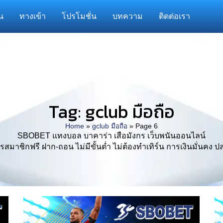
น
ทางเข้า
โปรโมชั่น
บทความ
ติดต่อเรา
Tag: gclub มือถือ
Home
»
gclub มือถือ
»
Page 6
SBOBET แทงบอล บาคาร่า เสือมังกร เว็บพนันออนไลน์
รสมาชิกฟรี ฝาก-ถอน ไม่มีขั้นต่ำ ไม่ต้องทำเทิร์น การเงินมั่นคง