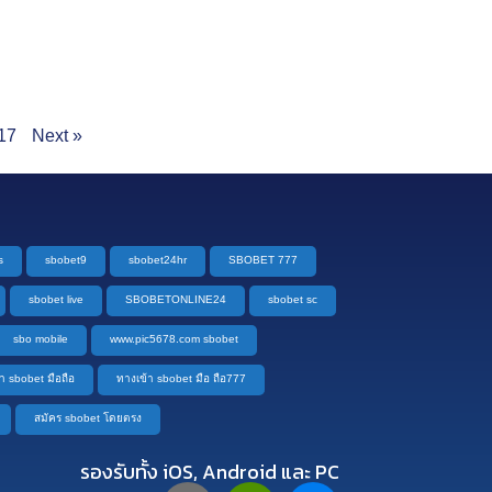
17
Next »
s
sbobet9
sbobet24hr
SBOBET 777
sbobet live
SBOBETONLINE24
sbobet sc
sbo mobile
www.pic5678.com sbobet
า sbobet มือถือ
ทางเข้า sbobet มือ ถือ777
สมัคร sbobet โดยตรง
รองรับทั้ง iOS, Android และ PC