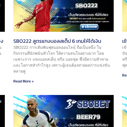
ิง
SBO222 สูตรแทงบอลสเต็ป 6 เกมให้ได้เงิน
เข
น
SBO222 การเดิมพันฟุตบอลออนไลน์ ถือเป็นหนึ่ง ใน
เข
น
กิจกรรมที่นักพนันทั่วโลก ให้ความสนใจอย่างมาก โดย
ปั
เฉพาะการ แทงบอลสเต็ป หรือ บอลชุด ซึ่งมีความท้าทาย
หร
และโอกาสทำกำไรสูง เพราะผู้เล่นต้องทายผลการแข่งขัน
ฟุ
หลายคู่
Re
Read More »