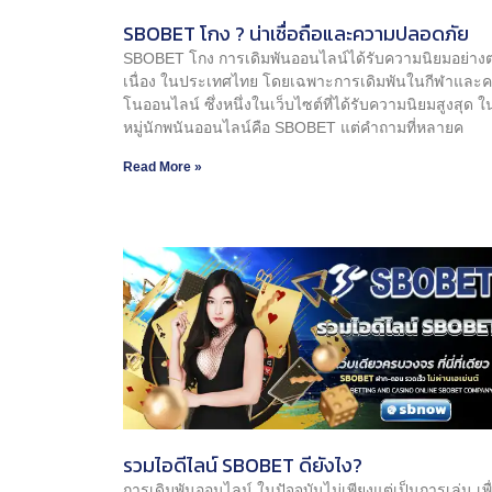
SBOBET โกง ? น่าเชื่อถือและความปลอดภัย
SBOBET โกง การเดิมพันออนไลน์ได้รับความนิยมอย่างต
เนื่อง ในประเทศไทย โดยเฉพาะการเดิมพันในกีฬาและค
โนออนไลน์ ซึ่งหนึ่งในเว็บไซต์ที่ได้รับความนิยมสูงสุด ใ
หมู่นักพนันออนไลน์คือ SBOBET แต่คำถามที่หลายค
Read More »
รวมไอดีไลน์ SBOBET ดียังไง?
การเดิมพันออนไลน์ ในปัจจุบันไม่เพียงแต่เป็นการเล่น เพื