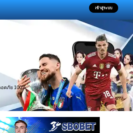
เข้าสู่ระบบ
 ปลอดภัย 100%