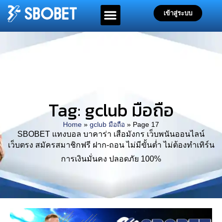
เข้าสู่ระบบ
Tag: gclub มือถือ
Home
»
gclub มือถือ
»
Page 17
SBOBET แทงบอล บาคาร่า เสือมังกร เว็บพนันออนไลน์
เว็บตรง สมัครสมาชิกฟรี ฝาก-ถอน ไม่มีขั้นต่ำ ไม่ต้องทำเทิร์น
การเงินมั่นคง ปลอดภัย 100%