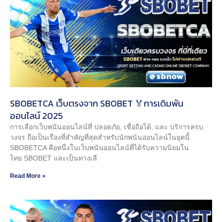
SBOBETCA เว็บตรงจาก SBOBET 🏅การเดิมพัน
ออนไลน์ 2025
การเลือกเว็บพนันออนไลน์ที่ ปลอดภัย, เชื่อถือได้, และ บริการครบ
วงจร ถือเป็นเรื่องที่สำคัญที่สุดสำหรับนักพนันออนไลน์ในยุคนี้
SBOBETCA คือหนึ่งในเว็บพนันออนไลน์ที่ได้รับความนิยมใน
ไทย SBOBET และเป็นทางเลื
Read More »