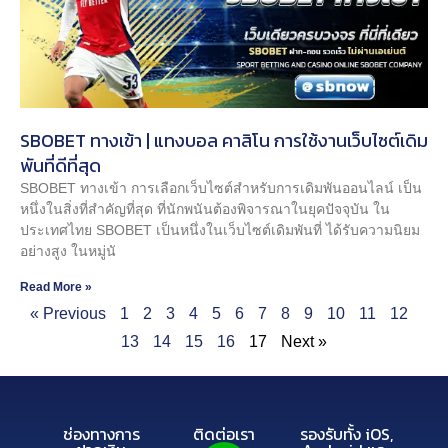
SBOBET ทางเข้า | แทงบอล คาสิโน การใช้งานเว็บไซต์เดิม
พันที่ดีที่สุด
SBOBET ทางเข้า การเลือกเว็บไซต์สำหรับการเดิมพันออนไลน์ เป็น
หนึ่งในสิ่งที่สำคัญที่สุด ที่นักพนันต้องพิจารณาในยุคปัจจุบัน ใน
ประเทศไทย SBOBET เป็นหนึ่งในเว็บไซต์เดิมพันที่ ได้รับความนิยม
อย่างสูง ในหมู่นั
Read More »
« Previous
1
2
3
4
5
6
7
8
9
10
11
12
13
14
15
16
17
Next »
ช่องทางการ
ติดต่อเรา
รองรับทั้ง iOS,