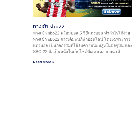
ทางเข้า sbo22
ทางเข้า sbo22 พร้อมบอล 5 วิธีแทงบอล ทำกำไรได้ง่าย
ทางเข้า sbo22 การเดิมพันกีฬาออนไลน์ โดยเฉพาะการ
แทงบอล เป็นกิจกรรมที่ได้รับความนิยมสูงในปัจจุบัน แล
SBO 22 ถือเป็นหนึ่งในเว็บไซต์ที่ผู้เล่นหลายคน เลื
Read More »