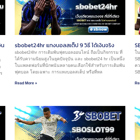
ิน
sbobet24hr แทงบอลสเต็ป 9 วิธี ได้เงินจริง
SB
sbobet24hr การเดิมพันฟุตบอลออนไลน์ ถือเป็นกิจกรรม ที่
ใน
ได้รับความนิยมสูงในยุคปัจจุบัน และ sbobet24 hr เป็นหนึ่ง
SB
ม
ในแพลตฟอร์มที่นักพนันหลายคนเลือกใช้สำหรับการเดิมพัน
คว
อ
ฟุตบอล โดยเฉพาะ การแทงบอลสเต็ป หรือที่หล
SB
าร
Read More »
Re