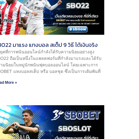
O22 มาแรง แทงบอล สเต็ป 9 วิธี ได้เงินจริง
ยุคที่การพนันออนไลน์กำลังได้รับความนิยมอย่างสูง
O22 ถือเป็นหนึ่งในแพลตฟอร์มที่กำลังมาแรงและได้รับ
ามนิยมในหมู่นักพนันฟุตบอลออนไลน์ โดยเฉพาะการ
OBET แทงบอลสเต็ป หรือ บอลชุด ซึ่งเป็นการเดิมพันที่
ad More »