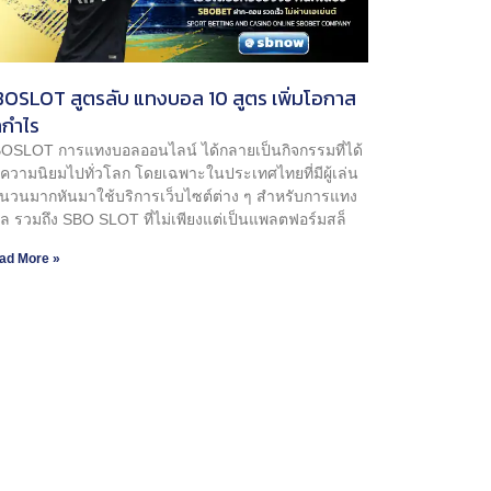
OSLOT สูตรลับ แทงบอล 10 สูตร เพิ่มโอกาส
ำกำไร
OSLOT การแทงบอลออนไลน์ ได้กลายเป็นกิจกรรมที่ได้
บความนิยมไปทั่วโลก โดยเฉพาะในประเทศไทยที่มีผู้เล่น
นวนมากหันมาใช้บริการเว็บไซต์ต่าง ๆ สำหรับการแทง
ล รวมถึง SBO SLOT ที่ไม่เพียงแต่เป็นแพลตฟอร์มสล็
ad More »