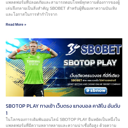
แพลตฟอร์มที่ปลอดภัยและสามารถตอบโจทย์ทุกความต้องการของผู้
เล่นจึงกลายเป็นสิ่งสำคัญ SBOBET สำหรับผู้ที่มองหาความบันเทิง
และโอกาสในการทำกำไรจาก
Read More »
SBOTOP PLAY ทางเข้า เว็บตรง แทงบอล คาสิโน อันดับ
1
ในโลกของการเดิมพันออนไลน์ SBOTOP PLAY ยืนหยัดเป็นหนึ่งใน
แพลตฟอร์มที่มีความหลากหลายและความน่าเชื่อถือสูง ด้วยความ