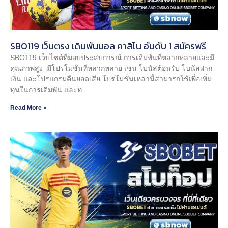
SBO119 เว็บตรง เดิมพันบอล คาสิโน อันดับ 1 สมัครฟรี
SBO119 เว็บไซต์ที่มอบประสบการณ์ การเดิมพันที่หลากหลายและมี
คุณภาพสูง มีโปรโมชั่นที่หลากหลาย เช่น โบนัสต้อนรับ โบนัสฝาก
เงิน และโปรแกรมคืนยอดเสีย โปรโมชั่นเหล่านี้สามารถใช้เพื่อเพิ่ม
ทุนในการเดิมพัน และท
Read More »