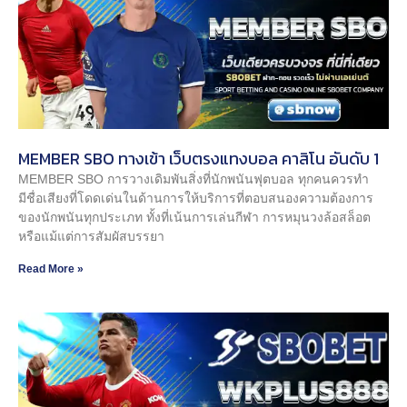
MEMBER SBO ทางเข้า เว็บตรงแทงบอล คาสิโน อันดับ 1
MEMBER SBO การวางเดิมพันสิ่งที่นักพนันฟุตบอล ทุกคนควรทำ
มีชื่อเสียงที่โดดเด่นในด้านการให้บริการที่ตอบสนองความต้องการ
ของนักพนันทุกประเภท ทั้งที่เน้นการเล่นกีฬา การหมุนวงล้อสล็อต
หรือแม้แต่การสัมผัสบรรยา
Read More »