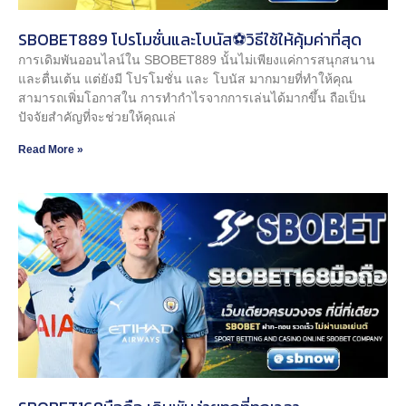
SBOBET889 โปรโมชั่นและโบนัส⚽วิธีใช้ให้คุ้มค่าที่สุด
การเดิมพันออนไลน์ใน SBOBET889 นั้นไม่เพียงแค่การสนุกสนาน
และตื่นเต้น แต่ยังมี โปรโมชั่น และ โบนัส มากมายที่ทำให้คุณ
สามารถเพิ่มโอกาสใน การทำกำไรจากการเล่นได้มากขึ้น ถือเป็น
ปัจจัยสำคัญที่จะช่วยให้คุณเล่
Read More »