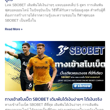
Link SBOBET เดิมพันได้เงินง่ายๆ แทงบอลสเต็ป 5 สูตร การเดิมพัน
ฟุตบอลออนไลน์ ในปัจจุบันเป็น วิธีที่ได้รับความนิยมสูงสุด สำหรับผู้ที่
ต้องการสร้างรายได้จากความรู้และความชอบใน กีฬาฟุตบอล
SBOBET เป็นหนึ่งใน
Read More »
ทางเข้าสโบเบ็ต SBOBET เดิมพันได้เงินง่ายๆ ได้เงินจริง
ทางเข้าสโบเบ็ต SBOBET ดีที่สุด เดิมพันได้เงินง่ายๆ การเดิมพัน
ฟุตบอลออนไลน์ ได้กลายเป็นที่นิยม อย่างแพร่หลายในวงกว้างในยุค