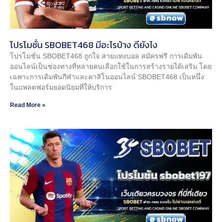
โปรโมชั่น SBOBET468 มีอะไรบ้าง ดียังไง
โปรโมชั่น SBOBET468 ถูกใจ สายแทงบอล สมัครฟรี การเดิมพัน
ออนไลน์เป็นช่องทางที่หลายคนเลือกใช้ในการสร้างรายได้เสริม โดย
เฉพาะการเดิมพันกีฬาและคาสิโนออนไลน์ SBOBET468 เป็นหนึ่ง
ในแพลตฟอร์มยอดนิยมที่ให้บริการ
Read More »