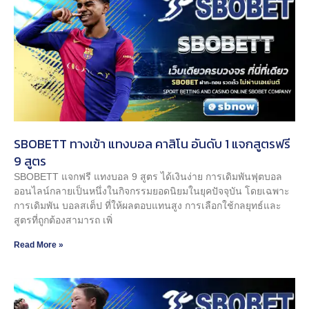
SBOBETT ทางเข้า แทงบอล คาสิโน อันดับ 1 แจกสูตรฟรี
9 สูตร
SBOBETT แจกฟรี แทงบอล 9 สูตร ได้เงินง่าย การเดิมพันฟุตบอล
ออนไลน์กลายเป็นหนึ่งในกิจกรรมยอดนิยมในยุคปัจจุบัน โดยเฉพาะ
การเดิมพัน บอลสเต็ป ที่ให้ผลตอบแทนสูง การเลือกใช้กลยุทธ์และ
สูตรที่ถูกต้องสามารถ เพิ่
Read More »