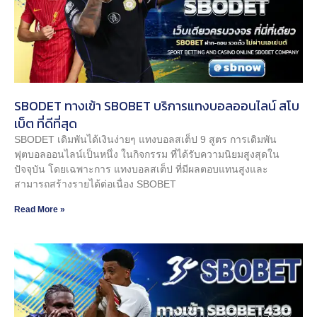
SBODET ทางเข้า SBOBET บริการแทงบอลออนไลน์ สโบ
เบ็ต ที่ดีที่สุด
SBODET เดิมพันได้เงินง่ายๆ แทงบอลสเต็ป 9 สูตร การเดิมพัน
ฟุตบอลออนไลน์เป็นหนึ่ง ในกิจกรรม ที่ได้รับความนิยมสูงสุดใน
ปัจจุบัน โดยเฉพาะการ แทงบอลสเต็ป ที่มีผลตอบแทนสูงและ
สามารถสร้างรายได้ต่อเนื่อง SBOBET
Read More »