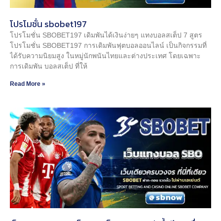
โปรโมชั่น sbobet197
โปรโมชั่น SBOBET197 เดิมพันได้เงินง่ายๆ แทงบอลสเต็ป 7 สูตร
โปรโมชั่น SBOBET197 การเดิมพันฟุตบอลออนไลน์ เป็นกิจกรรมที่
ได้รับความนิยมสูง ในหมู่นักพนันไทยและต่างประเทศ โดยเฉพาะ
การเดิมพัน บอลสเต็ป ที่ให้
Read More »