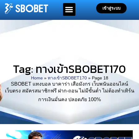
เข้าสู่ระบบ
Tag: ทางเข้าSBOBET170
Home
»
ทางเข้าSBOBET170
»
Page 18
SBOBET แทงบอล บาคาร่า เสือมังกร เว็บพนันออนไลน์
เว็บตรง สมัครสมาชิกฟรี ฝาก-ถอน ไม่มีขั้นต่ำ ไม่ต้องทำเทิร์น
การเงินมั่นคง ปลอดภัย 100%