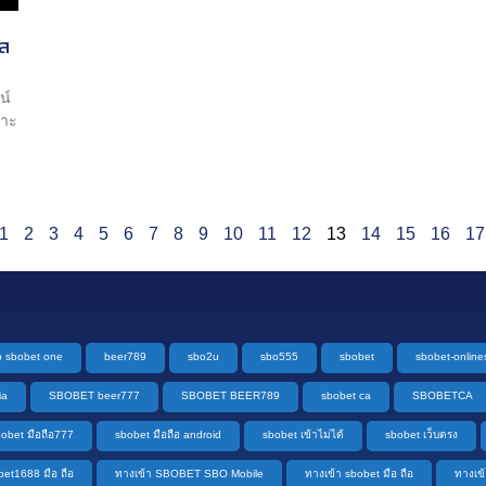
ัส
น์
พาะ
1
2
3
4
5
6
7
8
9
10
11
12
13
14
15
16
17
 sbobet one
beer789
sbo2u
sbo555
sbobet
sbobet-online
ia
SBOBET beer777
SBOBET BEER789
sbobet ca
SBOBETCA
obet มือถือ777
sbobet มือถือ android
sbobet เข้าไม่ได้
sbobet เว็บตรง
bet1688 มือ ถือ
ทางเข้า SBOBET SBO Mobile
ทางเข้า sbobet มือ ถือ
ทางเข้