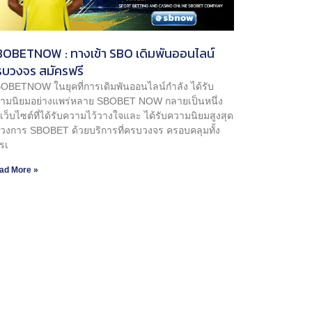
OBETNOW : ทางเข้า SBO เดิมพันออนไลน์
บวงจร สมัครฟรี
OBETNOW ในยุคที่การเดิมพันออนไลน์กำลัง ได้รับ
ามนิยมอย่างแพร่หลาย SBOBET NOW กลายเป็นหนึ่ง
เว็บไซต์ที่ได้รับความไว้วางใจและ ได้รับความนิยมสูงสุด
วงการ SBOBET ด้วยบริการที่ครบวงจร ครอบคลุมทั้ง
รเ
ad More »