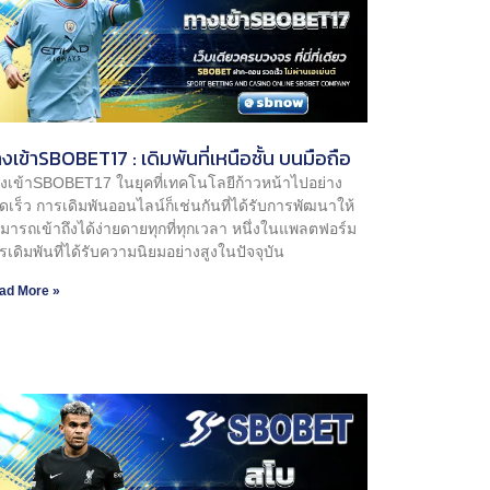
งเข้าSBOBET17 : เดิมพันที่เหนือชั้น บนมือถือ
งเข้าSBOBET17 ในยุคที่เทคโนโลยีก้าวหน้าไปอย่าง
ดเร็ว การเดิมพันออนไลน์ก็เช่นกันที่ได้รับการพัฒนาให้
มารถเข้าถึงได้ง่ายดายทุกที่ทุกเวลา หนึ่งในแพลตฟอร์ม
รเดิมพันที่ได้รับความนิยมอย่างสูงในปัจจุบัน
ad More »