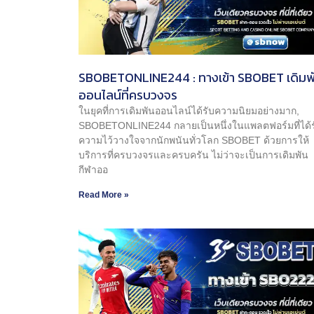
SBOBETONLINE244 : ทางเข้า SBOBET เดิมพ
ออนไลน์ที่ครบวงจร
ในยุคที่การเดิมพันออนไลน์ได้รับความนิยมอย่างมาก,
SBOBETONLINE244 กลายเป็นหนึ่งในแพลตฟอร์มที่ได้ร
ความไว้วางใจจากนักพนันทั่วโลก SBOBET ด้วยการให้
บริการที่ครบวงจรและครบครัน ไม่ว่าจะเป็นการเดิมพัน
กีฬาออ
Read More »