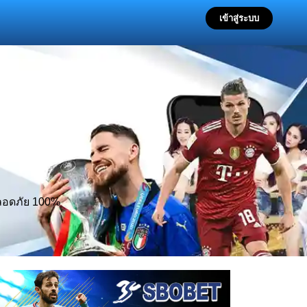
เข้าสู่ระบบ
 ปลอดภัย 100%