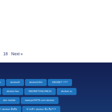
18
Next »
s
sbobet9
sbobet24hr
SBOBET 777
sbobet live
SBOBETONLINE24
sbobet sc
sbo mobile
www.pic5678.com sbobet
า sbobet มือถือ
ทางเข้า sbobet มือ ถือ777