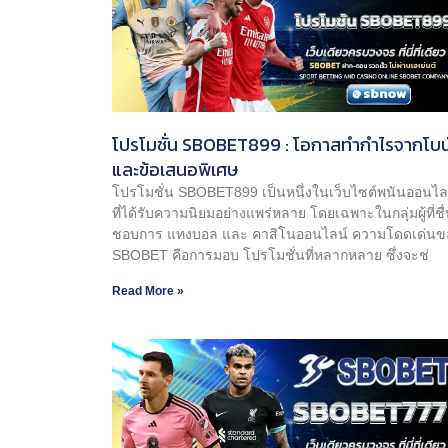
โปรโมชั่น SBOBET899 : โอกาสทำกำไรจากโบน
และข้อเสนอพิเศษ
โปรโมชั่น SBOBET899 เป็นหนึ่งในเว็บไซต์พนันออนไล
ที่ได้รับความนิยมอย่างแพร่หลาย โดยเฉพาะในกลุ่มผู้ที่ชื
ชอบการ แทงบอล และ คาสิโนออนไลน์ ความโดดเด่นข
SBOBET คือการมอบ โปรโมชั่นที่หลากหลาย ซึ่งจะช่
Read More »