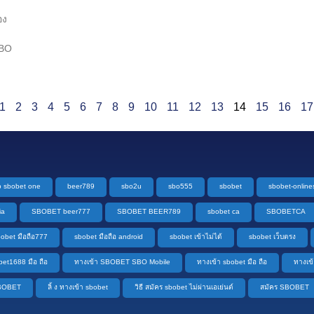
อง
SBO
1
2
3
4
5
6
7
8
9
10
11
12
13
14
15
16
17
 sbobet one
beer789
sbo2u
sbo555
sbobet
sbobet-online
ia
SBOBET beer777
SBOBET BEER789
sbobet ca
SBOBETCA
obet มือถือ777
sbobet มือถือ android
sbobet เข้าไม่ได้
sbobet เว็บตรง
bet1688 มือ ถือ
ทางเข้า SBOBET SBO Mobile
ทางเข้า sbobet มือ ถือ
ทางเข้
SBOBET
ลิ้ ง ทางเข้า sbobet
วิธี สมัคร sbobet ไม่ผ่านเอเย่นต์
สมัคร SBOBET