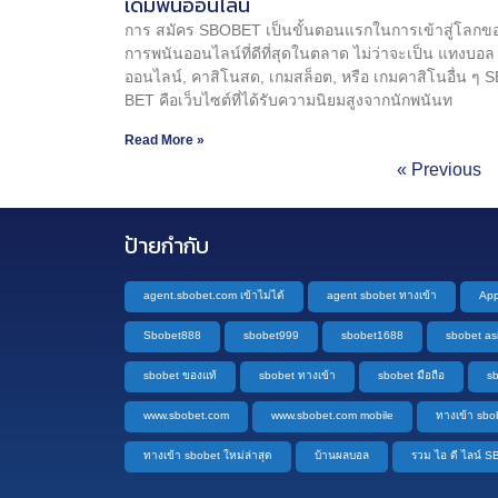
เดิมพันออนไลน์
การ สมัคร SBOBET เป็นขั้นตอนแรกในการเข้าสู่โลกข
การพนันออนไลน์ที่ดีที่สุดในตลาด ไม่ว่าจะเป็น แทงบอล
ออนไลน์, คาสิโนสด, เกมสล็อต, หรือ เกมคาสิโนอื่น ๆ 
BET คือเว็บไซต์ที่ได้รับความนิยมสูงจากนักพนันท
Read More »
« Previous
ป้ายกำกับ
agent.sbobet.com เข้าไม่ได้
agent sbobet ทางเข้า
App
Sbobet888
sbobet999
sbobet1688
sbobet as
sbobet ของแท้
sbobet ทางเข้า
sbobet มือถือ
sb
www.sbobet.com
www.sbobet.com mobile
ทางเข้า sbo
ทางเข้า sbobet ใหม่ล่าสุด
บ้านผลบอล
รวม ไอ ดี ไลน์ 