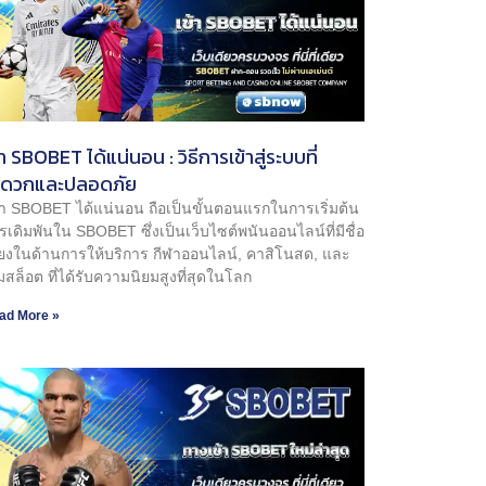
้า SBOBET ได้แน่นอน : วิธีการเข้าสู่ระบบที่
ะดวกและปลอดภัย
้า SBOBET ได้แน่นอน ถือเป็นขั้นตอนแรกในการเริ่มต้น
รเดิมพันใน SBOBET ซึ่งเป็นเว็บไซต์พนันออนไลน์ที่มีชื่อ
ียงในด้านการให้บริการ กีฬาออนไลน์, คาสิโนสด, และ
มสล็อต ที่ได้รับความนิยมสูงที่สุดในโลก
ad More »