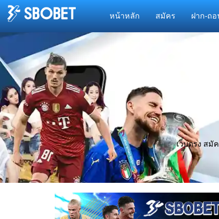
หน้าหลัก
สมัคร
ฝาก-ถอ
เว็บตรง สมัค