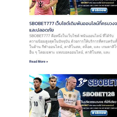
SBOBET777 เว็บไซต์เดิมพันออนไลน์ที่ครบวง
และปลอดภัย
SBOBET777 คือหนึ่งในเว็บไซต์ พนันออนไลน์ ที่ได้รับ
ความนิยมสูงสุดในปัจจุบัน ด้วยการให้บริการที่ครบครันทั
ในด้าน กีฬาออนไลน์, คาสิโนสด, สล็อต, และ เกมคาสิ
อื่น ๆ โดยเฉพาะ แทงบอลออนไลน์, คาสิโนสด, และ
Read More »