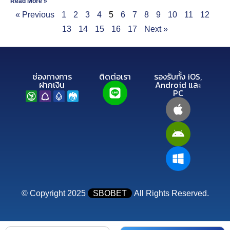
Read More »
« Previous
1
2
3
4
5
6
7
8
9
10
11
12
13
14
15
16
17
Next »
ช่องทางการ
ติดต่อเรา
รองรับทั้ง iOS,
ฝากเงิน
Android และ
PC
© Copyright 2025
SBOBET
All Rights Reserved.