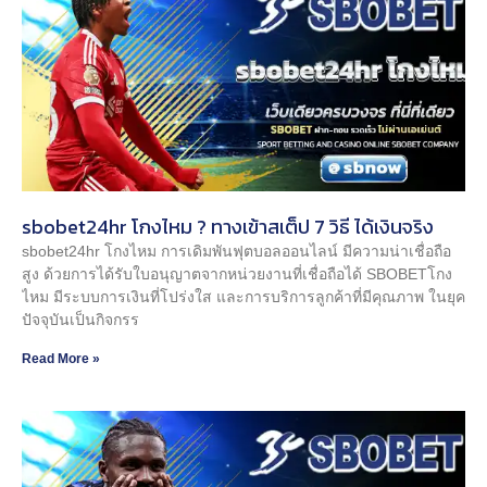
sbobet24hr โกงไหม ? ทางเข้าสเต็ป 7 วิธี ได้เงินจริง
sbobet24hr โกงไหม การเดิมพันฟุตบอลออนไลน์ มีความน่าเชื่อถือ
สูง ด้วยการได้รับใบอนุญาตจากหน่วยงานที่เชื่อถือได้ SBOBETโกง
ไหม มีระบบการเงินที่โปร่งใส และการบริการลูกค้าที่มีคุณภาพ ในยุค
ปัจจุบันเป็นกิจกรร
Read More »