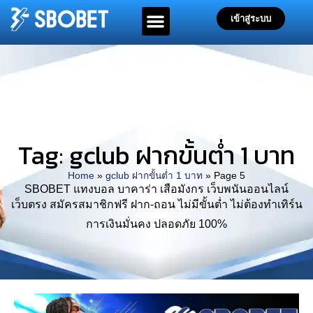
เข้าสู่ระบบ
Tag: gclub ฝากขั้นต่ำ 1 บาท
Home
»
gclub ฝากขั้นต่ำ 1 บาท
»
Page 5
SBOBET แทงบอล บาคาร่า เสือมังกร เว็บพนันออนไลน์
เว็บตรง สมัครสมาชิกฟรี ฝาก-ถอน ไม่มีขั้นต่ำ ไม่ต้องทำเทิร์น
การเงินมั่นคง ปลอดภัย 100%