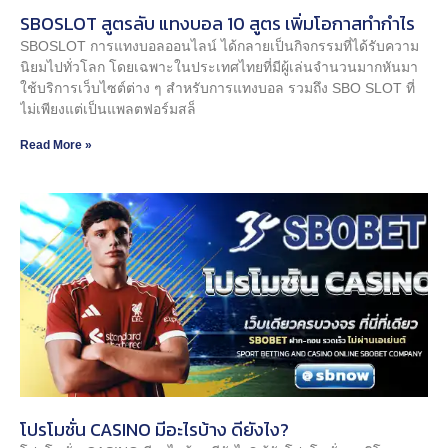
SBOSLOT สูตรลับ แทงบอล 10 สูตร เพิ่มโอกาสทำกำไร
SBOSLOT การแทงบอลออนไลน์ ได้กลายเป็นกิจกรรมที่ได้รับความ
นิยมไปทั่วโลก โดยเฉพาะในประเทศไทยที่มีผู้เล่นจำนวนมากหันมา
ใช้บริการเว็บไซต์ต่าง ๆ สำหรับการแทงบอล รวมถึง SBO SLOT ที่
ไม่เพียงแต่เป็นแพลตฟอร์มสล็
Read More »
โปรโมชั่น CASINO มีอะไรบ้าง ดียังไง?