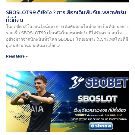
SBOSLOT99 ดียังไง ? การเลือกเดิมพันกับแพลตฟอร์ม
ที่ดีที่สุด
ในยุคที่คาสิโนออนไลน์และการเดิมพันออนไลน์กลายเป็นที่นิยมอย่าง
รวดเร็ว SBOSLOT99 เป็นหนึ่งในแพลตฟอร์มที่ได้รับความสนใจ
อย่างมากจากนักพนันทั่วโลก SBOBET โดยเฉพาะในประเทศไทยที่มี
ผู้เล่นจำนวนมากหันมาเลือกเล
Read More »