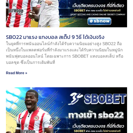
SBO22 มาแรง แทงบอล สเต็ป 9 วิธี ได้เงินจริง
ในยุคที่การพนันออนไลน์กำลังได้รับความนิยมอย่างสูง SBO22 ถือ
เป็นหนึ่งในแพลตฟอร์มที่กำลังมาแรงและได้รับความนิยมในหมู่นัก
พนันฟุตบอลออนไลน์ โดยเฉพาะการ SBOBET แทงบอลสเต็ป หรือ
บอลชุด ซึ่งเป็นการเดิมพันที่
Read More »