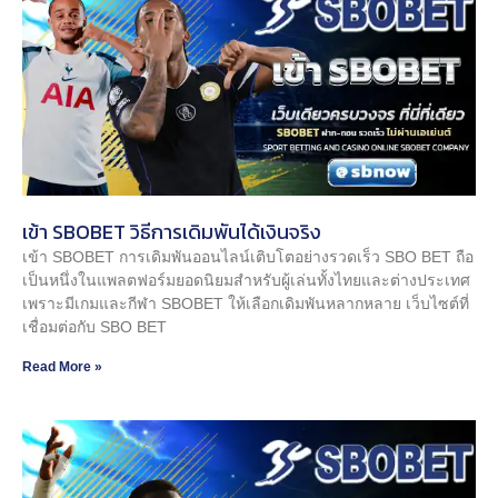
เข้า SBOBET วิธีการเดิมพันได้เงินจริง
เข้า SBOBET การเดิมพันออนไลน์เติบโตอย่างรวดเร็ว SBO BET ถือ
เป็นหนึ่งในแพลตฟอร์มยอดนิยมสำหรับผู้เล่นทั้งไทยและต่างประเทศ
เพราะมีเกมและกีฬา SBOBET ให้เลือกเดิมพันหลากหลาย เว็บไซต์ที่
เชื่อมต่อกับ SBO BET
Read More »