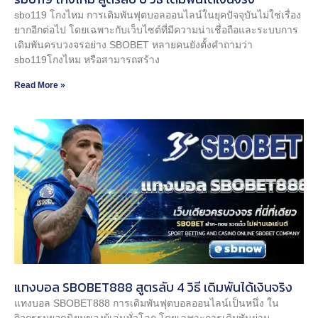
sbo119 โกงไหม การเดิมพันฟุตบอลออนไลน์ในยุคปัจจุบันไม่ใช่เรื่อง
ยากอีกต่อไป โดยเฉพาะกับเว็บไซต์ที่มีความน่าเชื่อถือและระบบการ
เดิมพันครบวงจรอย่าง SBOBET หลายคนยังตั้งคำถามว่า
sbo119โกงไหม หรือสามารถสร้าง
Read More »
แทงบอล SBOBET888 สูตรลับ 4 วิธี เดิมพันได้เงินจริง
แทงบอล SBOBET888 การเดิมพันฟุตบอลออนไลน์เป็นหนึ่ง ใน
กิจกรรมยอดนิยมของผู้เล่นทั่วโลก โดยเฉพาะการเดิมพันผ่าน