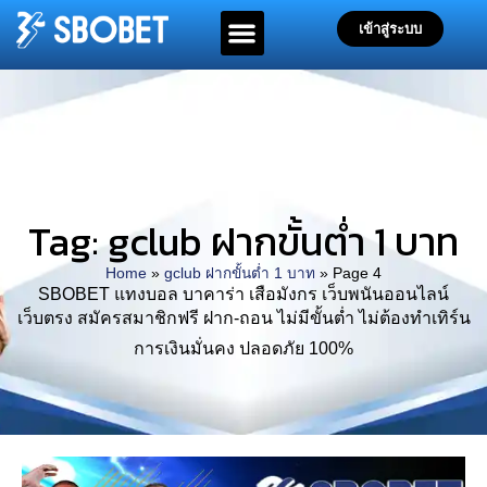
เข้าสู่ระบบ
Tag: gclub ฝากขั้นต่ำ 1 บาท
Home
»
gclub ฝากขั้นต่ำ 1 บาท
»
Page 4
SBOBET แทงบอล บาคาร่า เสือมังกร เว็บพนันออนไลน์
เว็บตรง สมัครสมาชิกฟรี ฝาก-ถอน ไม่มีขั้นต่ำ ไม่ต้องทำเทิร์น
การเงินมั่นคง ปลอดภัย 100%