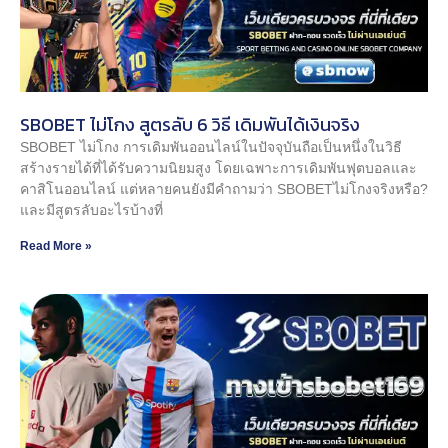
SBOBET ไม่โกง สูตรลับ 6 วิธี เดิมพันได้เงินจริง
SBOBET ไม่โกง การเดิมพันออนไลน์ในปัจจุบันถือเป็นหนึ่งในวิธี
สร้างรายได้ที่ได้รับความนิยมสูง โดยเฉพาะการเดิมพันฟุตบอลและ
คาสิโนออนไลน์ แต่หลายคนยังมีคำถามว่า SBOBETไม่โกงจริงหรือ?
และมีสูตรลับอะไรบ้างที่
Read More »