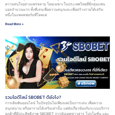
ความสนใจอย่างแพร่หลาย โดยเฉพาะในประเทศไทยที่มีกลุ่มแฟน
บอลจำนวนมาก ทั้งที่เล่นเพื่อความสนุกและเพื่อสร้างรายได้เสริม
หนึ่งในแพลตฟอร์มที่โดดเด่
Read More »
รวมไอดีไลน์ SBOBET ดียังไง?
การเดิมพันออนไลน์ ในปัจจุบันไม่เพียงแต่เป็นการเล่น เพื่อความ
สนุกสนาน หรือหารายได้เสริมเท่านั้น แต่ยังเกี่ยวข้องกับระบบบริการ
ลูกค้าที่มีประสิทธิภาพ SBOBET การอัปเดตข่าวสาร โปรโมชั่น และ