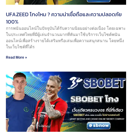
UFAZEED โกงไหม ? ความน่าเชื่อถือและความปลอดภัย
100%
การพนันออนไลน์ในปัจจุบันได้รับความนิยมอย่างต่อเนื่อง โดยเฉพาะ
ในประเทศไทยที่มีผู้เล่นจำนวนมากที่หันมาใช้บริการเว็บไซต์พนัน
ออนไลน์เพื่อสร้างรายได้เสริมหรือเล่นเพื่อความสนุกสนาน โดยหนึ่ง
ในเว็บไซต์ที่ได้ร
Read More »