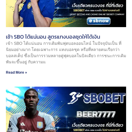
เข้า SBO ได้แน่นอน สูตรแทงบอลชุดให้ได้เงิน
เข้า SBO ได้แน่นอน การเดิมพันฟุตบอลออนไลน์ ในปัจจุบันเป็น ที่
นิยมอย่างมาก โดยเฉพาะการ แทงบอลชุด หรือที่หลายคนเรียกว่า
บอลสเต็ป ซึ่งเป็นการรวมหลายคู่ฟุตบอลในบิลเดียว การชนะการเดิม
พันจะขึ้นอยู่ กับความแ
Read More »