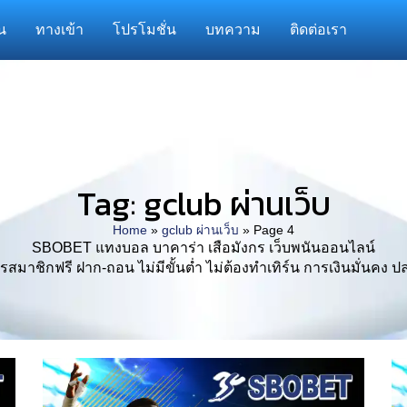
น
ทางเข้า
โปรโมชั่น
บทความ
ติดต่อเรา
Tag: gclub ผ่านเว็บ
Home
»
gclub ผ่านเว็บ
»
Page 4
SBOBET แทงบอล บาคาร่า เสือมังกร เว็บพนันออนไลน์
รสมาชิกฟรี ฝาก-ถอน ไม่มีขั้นต่ำ ไม่ต้องทำเทิร์น การเงินมั่นคง