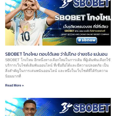
SBOBET โกงไหม ตอบได้เลย ว่าไม่โกง จ่ายจริง แน่นอน
SBOBET โกงไหม อีกหนึ่งทางเลือกใหม่ในการเดิม ที่ผู้เดิมพันเลือกใช้
บริการเว็บไซต์เดิมพันออนไลน์ ที่เชื่อถือได้และมีความปลอดภัย เป็น
สิ่งสำคัญในการเล่นพนันออนไลน์ และหนึ่งในเว็บไซต์ที่ได้รับความ
นิยมมากที่
Read More »