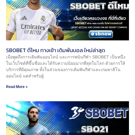
SBOBET ดีไหม ทางเข้า เดิมพันบอล ใหม่ล่าสุด
เมื่อพูดถึงการเดิมพันออนไลน์ และการพนันกีฬา SBOBET เป็นหนึ่ง
ในเว็บไซต์ที่ขึ้นชื่อและได้รับความนิยมมากที่สุดในโลก ด้วยการให้
บริการที่มีคุณภาพ ทั้งในส่วนของการเดิมพันกีฬาและเกมคาสิโน
ออนไลน์ แต่สำหรับผู้
Read More »