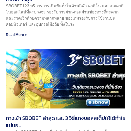
SBOBET123 บริการการเดิมพันทั้งในด้านกีฬา คาสิโน และเกมคาสิ
โนออนไลน์ที่ครบวงจร รองรับการฝาก-ถอนผ่านช่องทางที่สะดวก
และรวดเร็วด้วยความหลากหลาย ของเกมรองรับการใช้งานบน
คอมพิวเตอร์ และอุปกรณ์มือถือ ทั้งในระ
Read More »
ทางเข้า SBOBET ล่าสุด และ 3 วิธีแทงบอลสเต็ปให้ได้กำไร
แน่นอน