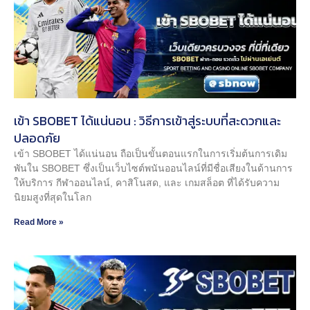
เข้า SBOBET ได้แน่นอน : วิธีการเข้าสู่ระบบที่สะดวกและ
ปลอดภัย
เข้า SBOBET ได้แน่นอน ถือเป็นขั้นตอนแรกในการเริ่มต้นการเดิม
พันใน SBOBET ซึ่งเป็นเว็บไซต์พนันออนไลน์ที่มีชื่อเสียงในด้านการ
ให้บริการ กีฬาออนไลน์, คาสิโนสด, และ เกมสล็อต ที่ได้รับความ
นิยมสูงที่สุดในโลก
Read More »