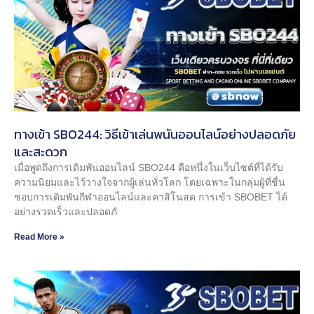
ทางเข้า SBO244: วิธีเข้าเล่นพนันออนไลน์อย่างปลอดภัย
และสะดวก
เมื่อพูดถึงการเดิมพันออนไลน์ SBO244 คือหนึ่งในเว็บไซต์ที่ได้รับ
ความนิยมและไว้วางใจจากผู้เล่นทั่วโลก โดยเฉพาะในกลุ่มผู้ที่ชื่น
ชอบการเดิมพันกีฬาออนไลน์และคาสิโนสด การเข้า SBOBET ได้
อย่างรวดเร็วและปลอดภั
Read More »