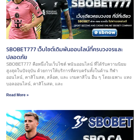
SBOBET777 เว็บไซต์เดิมพันออนไลน์ที่ครบวงจรและ
ปลอดภัย
SBOBET777 คือหนึ่งในเว็บไซต์ พนันออนไลน์ ที่ได้รับความนิยม
สูงสุดในปัจจุบัน ด้วยการให้บริการที่ครบครันทั้งในด้าน กีฬา
ออนไลน์, คาสิโนสด, สล็อต, และ เกมคาสิโน อื่น ๆ โดยเฉพาะ แทง
บอลออนไลน์, คาสิโนสด, และ
Read More »