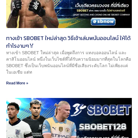
ทางเข้า SBOBET ใหม่ล่าสุด วิธีเข้าเล่นพนันออนไลน์ ให้ได้
กำไรงามๆ🏅
ทางเข้า SBOBET ใหม่ล่าสุด เมื่อพูดถึงการ แทงบอลออนไลน์ และ
คาสิโนออนไลน์ หนึ่งในเว็บไซต์ที่ได้รับความนิยมมากที่สุดในโลกคือ
SBOBET ซึ่งเป็นเว็บพนันออนไลน์ที่มีชื่อเสียงระดับโลก ไม่เพียงแค่
ในเอเชีย แต่ท
Read More »