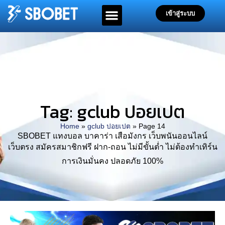
เข้าสู่ระบบ
Tag: gclub ปอยเปต
Home
»
gclub ปอยเปต
»
Page 14
SBOBET แทงบอล บาคาร่า เสือมังกร เว็บพนันออนไลน์
เว็บตรง สมัครสมาชิกฟรี ฝาก-ถอน ไม่มีขั้นต่ำ ไม่ต้องทำเทิร์น
การเงินมั่นคง ปลอดภัย 100%