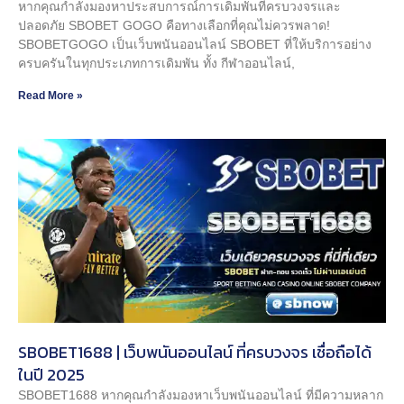
หากคุณกำลังมองหาประสบการณ์การเดิมพันที่ครบวงจรและ
ปลอดภัย SBOBET GOGO คือทางเลือกที่คุณไม่ควรพลาด!
SBOBETGOGO เป็นเว็บพนันออนไลน์ SBOBET ที่ให้บริการอย่าง
ครบครันในทุกประเภทการเดิมพัน ทั้ง กีฬาออนไลน์,
Read More »
SBOBET1688 | เว็บพนันออนไลน์ ที่ครบวงจร เชื่อถือได้
ในปี 2025
SBOBET1688 หากคุณกำลังมองหาเว็บพนันออนไลน์ ที่มีความหลาก