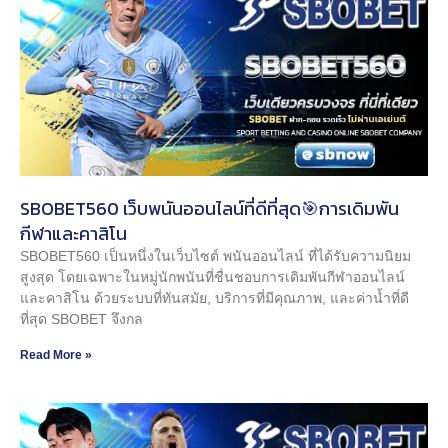
SBOBET560 เว็บพนันออนไลน์ที่ดีที่สุด🎯การเดิมพัน
กีฬาและคาสิโน
SBOBET560 เป็นหนึ่งในเว็บไซต์ พนันออนไลน์ ที่ได้รับความนิยม
สูงสุด โดยเฉพาะในหมู่นักพนันที่ชื่นชอบการเดิมพันกีฬาออนไลน์
และคาสิโน ด้วยระบบที่ทันสมัย, บริการที่มีคุณภาพ, และค่าน้ำที่ดี
ที่สุด SBOBET จึงกล
Read More »