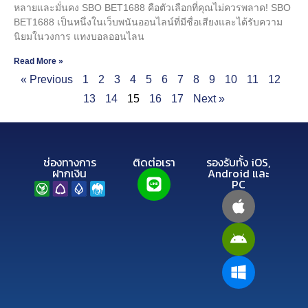
หลายและมั่นคง SBO BET1688 คือตัวเลือกที่คุณไม่ควรพลาด! SBO
BET1688 เป็นหนึ่งในเว็บพนันออนไลน์ที่มีชื่อเสียงและได้รับความ
นิยมในวงการ แทงบอลออนไลน
Read More »
« Previous
1
2
3
4
5
6
7
8
9
10
11
12
13
14
15
16
17
Next »
ช่องทางการ
ติดต่อเรา
รองรับทั้ง iOS,
ฝากเงิน
Android และ
PC