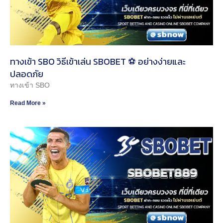
ทางเข้า SBO วิธีเข้าเล่น SBOBET ⚽ อย่างง่ายและ
ปลอดภัย
ทางเข้า SBO
Read More »