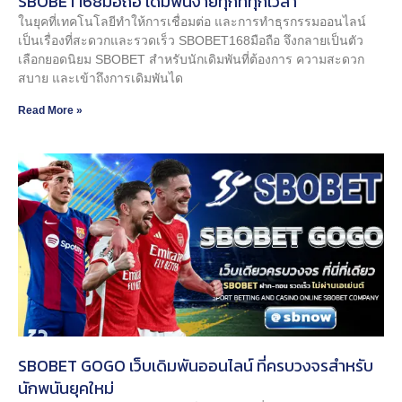
SBOBET168มือถือ เดิมพันง่ายทุกที่ทุกเวลา
ในยุคที่เทคโนโลยีทำให้การเชื่อมต่อ และการทำธุรกรรมออนไลน์
เป็นเรื่องที่สะดวกและรวดเร็ว SBOBET168มือถือ จึงกลายเป็นตัว
เลือกยอดนิยม SBOBET สำหรับนักเดิมพันที่ต้องการ ความสะดวก
สบาย และเข้าถึงการเดิมพันได
Read More »
SBOBET GOGO เว็บเดิมพันออนไลน์ ที่ครบวงจรสำหรับ
นักพนันยุคใหม่