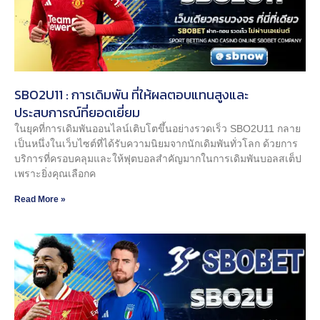
SBO2U11 : การเดิมพัน ที่ให้ผลตอบแทนสูงและ
ประสบการณ์ที่ยอดเยี่ยม
ในยุคที่การเดิมพันออนไลน์เติบโตขึ้นอย่างรวดเร็ว SBO2U11 กลาย
เป็นหนึ่งในเว็บไซต์ที่ได้รับความนิยมจากนักเดิมพันทั่วโลก ด้วยการ
บริการที่ครอบคลุมและให้ฟุตบอลสำคัญมากในการเดิมพันบอลสเต็ป
เพราะยิ่งคุณเลือกค
Read More »