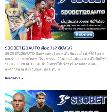
SBOBET128AUTO คืออะไร? ดียังไง?
SBOBET128AUTO คือแพลตฟอร์มการเดิมพันออนไลน์ ที่ได้รับการ
ยอมรับอย่างแพร่หลาย ในวงการคาสิโนออนไลน์และการเดิมพันกีฬา
SBOBET128 AUTO มุ่งเน้นในการให้บริการที่ ครอบคลุม และ
สะดวกสบาย สำหรับผู้เล่นทุกระดับ ท
Read More »