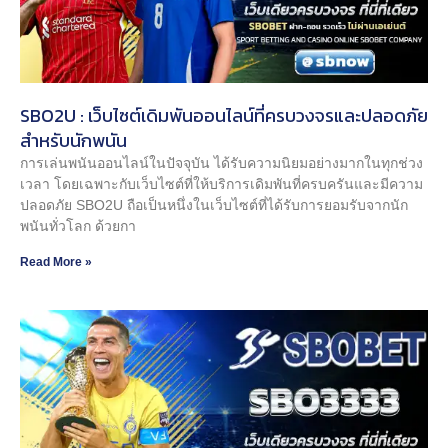
SBO2U : เว็บไซต์เดิมพันออนไลน์ที่ครบวงจรและปลอดภัย
สำหรับนักพนัน
การเล่นพนันออนไลน์ในปัจจุบัน ได้รับความนิยมอย่างมากในทุกช่วง
เวลา โดยเฉพาะกับเว็บไซต์ที่ให้บริการเดิมพันที่ครบครันและมีความ
ปลอดภัย SBO2U ถือเป็นหนึ่งในเว็บไซต์ที่ได้รับการยอมรับจากนัก
พนันทั่วโลก ด้วยกา
Read More »