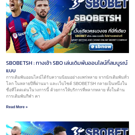
SBOBETSH : ทางเข้า SBO เล่นเดิมพันออนไลน์ที่สมบูรณ์
แบบ
การเดิมพันออนไลน์ได้รับความนิยมอย่างแพร่หลาย จากนักเดิมพันทั่ว
โลก ในหลายปีที่ผ่านมา และเว็บไซต์ SBOBETSH กลายเป็นหนึ่งใน
ชื่อที่โดดเด่นในวงการนี้ ด้วยการให้บริการที่หลากหลาย ทั้งในด้าน
การเดิมพันกีฬา คา
Read More »