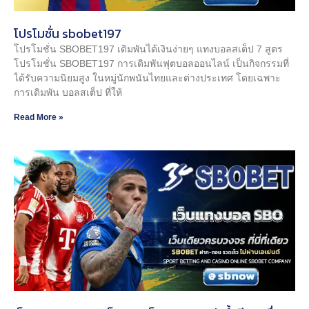
โปรโมชั่น sbobet197
โปรโมชั่น SBOBET197 เดิมพันได้เงินง่ายๆ แทงบอลสเต็ป 7 สูตร
โปรโมชั่น SBOBET197 การเดิมพันฟุตบอลออนไลน์ เป็นกิจกรรมที่
ได้รับความนิยมสูง ในหมู่นักพนันไทยและต่างประเทศ โดยเฉพาะ
การเดิมพัน บอลสเต็ป ที่ให้
Read More »