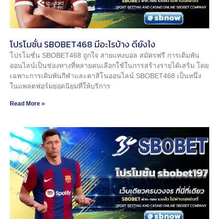
โปรโมชั่น SBOBET468 มีอะไรบ้าง ดียังไง
โปรโมชั่น SBOBET468 ถูกใจ สายแทงบอล สมัครฟรี การเดิมพัน
ออนไลน์เป็นช่องทางที่หลายคนเลือกใช้ในการสร้างรายได้เสริม โดย
เฉพาะการเดิมพันกีฬาและคาสิโนออนไลน์ SBOBET468 เป็นหนึ่ง
ในแพลตฟอร์มยอดนิยมที่ให้บริการ
Read More »