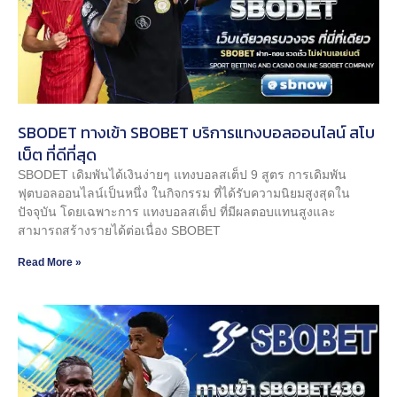
SBODET ทางเข้า SBOBET บริการแทงบอลออนไลน์ สโบ
เบ็ต ที่ดีที่สุด
SBODET เดิมพันได้เงินง่ายๆ แทงบอลสเต็ป 9 สูตร การเดิมพัน
ฟุตบอลออนไลน์เป็นหนึ่ง ในกิจกรรม ที่ได้รับความนิยมสูงสุดใน
ปัจจุบัน โดยเฉพาะการ แทงบอลสเต็ป ที่มีผลตอบแทนสูงและ
สามารถสร้างรายได้ต่อเนื่อง SBOBET
Read More »