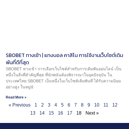
SBOBET ทางเข้า | แทงบอล คาสิโน การใช้งานเว็บไซต์เดิม
พันที่ดีที่สุด
SBOBET ทางเข้า การเลือกเว็บไซต์สำหรับการเดิมพันออนไลน์ เป็น
หนึ่งในสิ่งที่สำคัญที่สุด ที่นักพนันต้องพิจารณาในยุคปัจจุบัน ใน
ประเทศไทย SBOBET เป็นหนึ่งในเว็บไซต์เดิมพันที่ ได้รับความนิยม
อย่างสูง ในหมู่นั
Read More »
« Previous
1
2
3
4
5
6
7
8
9
10
11
12
13
14
15
16
17
18
Next »