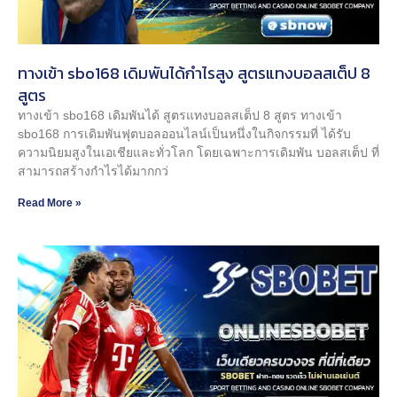
ทางเข้า sbo168 เดิมพันได้กำไรสูง สูตรแทงบอลสเต็ป 8
สูตร
ทางเข้า sbo168 เดิมพันได้ สูตรแทงบอลสเต็ป 8 สูตร ทางเข้า
sbo168 การเดิมพันฟุตบอลออนไลน์เป็นหนึ่งในกิจกรรมที่ ได้รับ
ความนิยมสูงในเอเชียและทั่วโลก โดยเฉพาะการเดิมพัน บอลสเต็ป ที่
สามารถสร้างกำไรได้มากกว่
Read More »