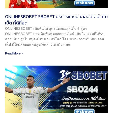
ONLINESBOBET SBOBET บริการแทงบอลออนไลน์ สโบ
เบ็ต ที่ดีที่สุด
ONLINESBOBET เดิมพันได้ สูตรแทงบอลสเต็ป 6 สูตร
ONLINESBOBET การเดิมพันฟุตบอลออนไลน์ เป็นกิจกรรมที่ได้รับ
ความนิยมสูงในหมู่คนไทยและทั่วโลก โดยเฉพาะการเดิมพันบอลส
เต็ป ที่ให้ผลตอบแทนสูงถึงหลายเท่าตัว แต่ก
Read More »