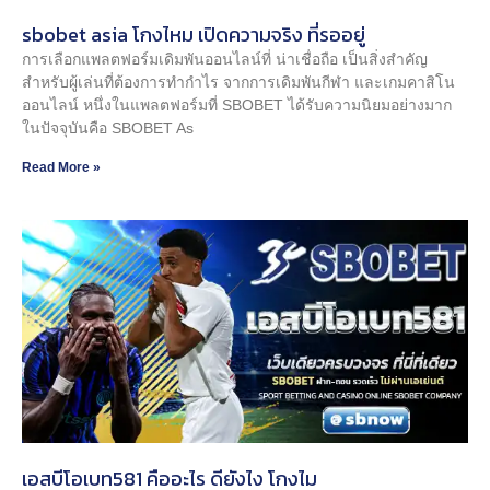
sbobet asia โกงไหม เปิดความจริง ที่รออยู่
การเลือกแพลตฟอร์มเดิมพันออนไลน์ที่ น่าเชื่อถือ เป็นสิ่งสำคัญ
สำหรับผู้เล่นที่ต้องการทำกำไร จากการเดิมพันกีฬา และเกมคาสิโน
ออนไลน์ หนึ่งในแพลตฟอร์มที่ SBOBET ได้รับความนิยมอย่างมาก
ในปัจจุบันคือ SBOBET As
Read More »
เอสบีโอเบท581 คืออะไร ดียังไง โกงไม