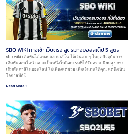
SBO WIKI ทางเข้า เว็บตรง สูตรแทงบอลสเต็ป 5 สูตร
sbo wiki เดิมพันได้แทงบอล คาสิโน ได้เงินง่ายๆ ในยุคปัจจุบันการ
เดิมพันออนไลน์ กลายเป็นหนึ่งในกิจกรรมที่ได้รับความนิยมสูง การ
เดิมพันคาสิโนออนไลน์ ไม่เพียงแต่ช่วย เพิ่มเงินทุนให้คุณ แต่ยังเป็น
โอกาสที่ดีใ
Read More »