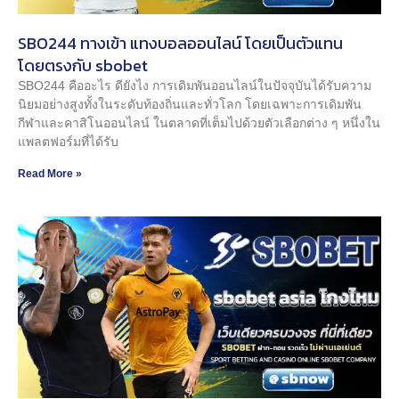
SBO244 ทางเข้า แทงบอลออนไลน์ โดยเป็นตัวแทน
โดยตรงกับ sbobet
SBO244 คืออะไร ดียังไง การเดิมพันออนไลน์ในปัจจุบันได้รับความ
นิยมอย่างสูงทั้งในระดับท้องถิ่นและทั่วโลก โดยเฉพาะการเดิมพัน
กีฬาและคาสิโนออนไลน์ ในตลาดที่เต็มไปด้วยตัวเลือกต่าง ๆ หนึ่งใน
แพลตฟอร์มที่ได้รับ
Read More »