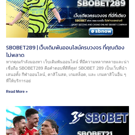
SBOBET289 | เว็บเดิมพันออนไลน์ครบวงจร ที่คุณต้อง
ไม่พลาด
หากคุณกำลังมองหา เว็บเดิมพันออนไลน์ ที่มีความหลากหลายและน่า
เชื่อถือ SBOBET289 คือคำตอบที่ดีที่สุด! SBOBET 289 เป็นเว็บที่นำ
เสนอทั้ง กีฬาออนไลน์, คาสิโนสด, เกมสล็อต, และ เกมคาสิโนอื่น ๆ
ที่ให้บริการอย่
Read More »