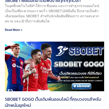
SBOBET168มือถือ เดิมพันง่ายทุกที่ทุกเวลา
ในยุคที่เทคโนโลยีทำให้การเชื่อมต่อ และการทำธุรกรรมออนไลน์
เป็นเรื่องที่สะดวกและรวดเร็ว SBOBET168มือถือ จึงกลายเป็นตัว
เลือกยอดนิยม SBOBET สำหรับนักเดิมพันที่ต้องการ ความสะดวก
สบาย และเข้าถึงการเดิมพันได
Read More »
SBOBET GOGO เว็บเดิมพันออนไลน์ ที่ครบวงจรสำหรับ
นักพนันยุคใหม่