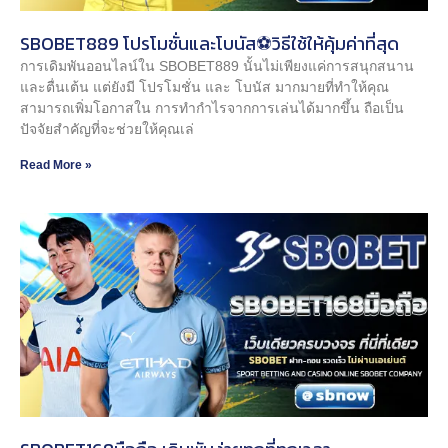
SBOBET889 โปรโมชั่นและโบนัส⚽วิธีใช้ให้คุ้มค่าที่สุด
การเดิมพันออนไลน์ใน SBOBET889 นั้นไม่เพียงแค่การสนุกสนาน
และตื่นเต้น แต่ยังมี โปรโมชั่น และ โบนัส มากมายที่ทำให้คุณ
สามารถเพิ่มโอกาสใน การทำกำไรจากการเล่นได้มากขึ้น ถือเป็น
ปัจจัยสำคัญที่จะช่วยให้คุณเล่
Read More »