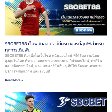
SBOBET88 เว็บพนันออนไลน์ที่ครบวงจรที่สุด🎯สำหรับ
ทุกการเดิมพัน
SBOBET88 คือหนึ่งในเว็บไซต์ พนันออนไลน์ ที่ได้รับความนิยม
สูงสุดในโลก ด้วยความหลากหลายของเกม กีฬาออนไลน์, คาสิโน
สด, สล็อตออนไลน์, และ เกมคาสิโนอื่น ๆ ที่มีให้เลือกเล่นมากมาย
บริการที่มีคุณภาพ และระบบที
Read More »