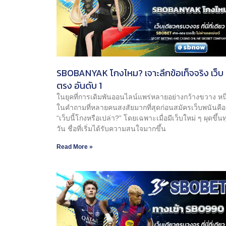
SBOBANYAK โกงไหม? เจาะลึกข้อเท็จจริง เว็บ
ตรง อันดับ 1
ในยุคที่การเดิมพันออนไลน์แพร่หลายอย่างกว้างขวาง หนึ
ในคำถามที่หลายคนสงสัยมากที่สุดก่อนสมัครเว็บพนันคือ
“เว็บนี้โกงหรือเปล่า?” โดยเฉพาะเมื่อมีเว็บใหม่ ๆ ผุดขึ้นท
วัน ชื่อที่เริ่มได้รับความสนใจมากขึ้น
Read More »