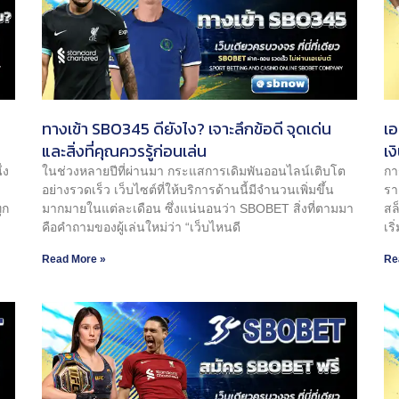
ทางเข้า SBO345 ดียังไง? เจาะลึกข้อดี จุดเด่น
เอ
และสิ่งที่คุณควรรู้ก่อนเล่น
เง
่ง
ในช่วงหลายปีที่ผ่านมา กระแสการเดิมพันออนไลน์เติบโต
กา
อย่างรวดเร็ว เว็บไซต์ที่ให้บริการด้านนี้มีจำนวนเพิ่มขึ้น
รา
ุก
มากมายในแต่ละเดือน ซึ่งแน่นอนว่า SBOBET สิ่งที่ตามมา
สล
คือคำถามของผู้เล่นใหม่ว่า “เว็บไหนดี
เร
Read More »
Re