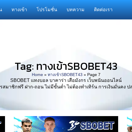
น
ทางเข้า
โปรโมชั่น
บทความ
ติดต่อเรา
Tag: ทางเข้าSBOBET43
Home
»
ทางเข้าSBOBET43
»
Page 7
SBOBET แทงบอล บาคาร่า เสือมังกร เว็บพนันออนไลน์
รสมาชิกฟรี ฝาก-ถอน ไม่มีขั้นต่ำ ไม่ต้องทำเทิร์น การเงินมั่นคง