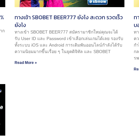
0%
ทางเข้า SBOBET BEER777 ยังไง สะดวก รวดเร็ว
ทา
ยังไง
บอ
หาก
ทางเข้า SBOBET BEER777 สมัครามาชิกใหม่คุณจะได้
ทา
รับ User ID และ Password เข้าเลือกเล่นเกมได้เลย รองรับ
คว
ทั้งระบบ iOS และ Android การเดิมพันออนไลน์กำลังได้รับ
กำ
ความนิยมมากขึ้นเรื่อย ๆ ในยุคดิจิทัล และ SBOBET
กล
รพ
Read More »
Re