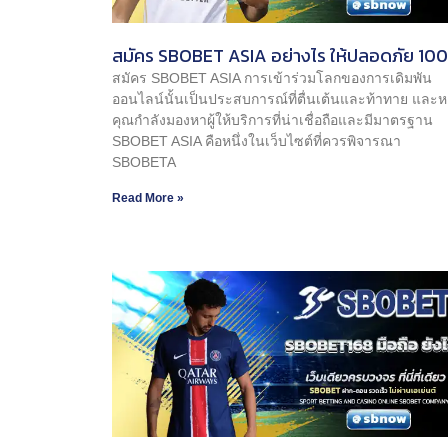
สมัคร SBOBET ASIA อย่างไร ให้ปลอดภัย 10
สมัคร SBOBET ASIA การเข้าร่วมโลกของการเดิมพัน
ออนไลน์นั้นเป็นประสบการณ์ที่ตื่นเต้นและท้าทาย และ
คุณกำลังมองหาผู้ให้บริการที่น่าเชื่อถือและมีมาตรฐาน
SBOBET ASIA คือหนึ่งในเว็บไซต์ที่ควรพิจารณา
SBOBETA
Read More »