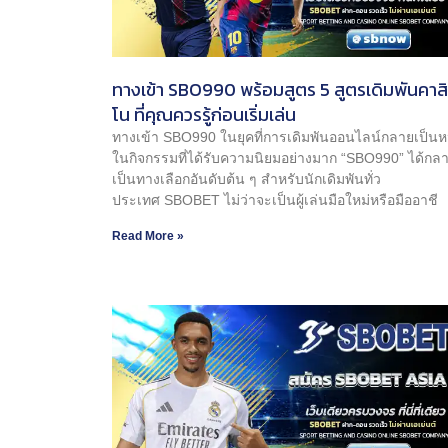
ทางเข้า SBO990 พร้อมสูตร 5 สูตรเดิมพันคาสิ
โน ที่คุณควรรู้ก่อนเริ่มเล่น
ทางเข้า SBO990 ในยุคที่การเดิมพันออนไลน์กลายเป็นหน
ในกิจกรรมที่ได้รับความนิยมอย่างมาก “SBO990” ได้กล
เป็นทางเลือกอันดับต้น ๆ สำหรับนักเดิมพันทั่ว
ประเทศ SBOBET ไม่ว่าจะเป็นผู้เล่นมือใหม่หรือมืออาชี
Read More »