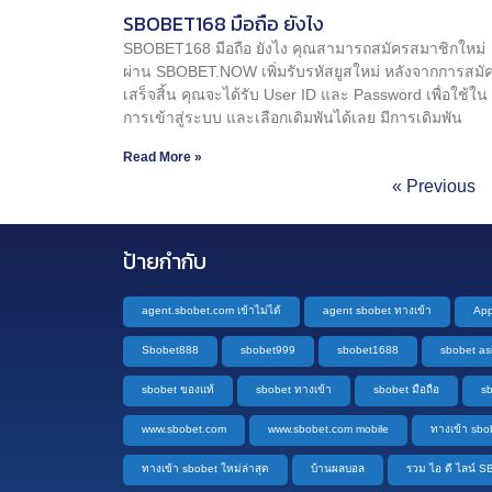
SBOBET168 มือถือ ยังไง
SBOBET168 มือถือ ยังไง คุณสามารถสมัครสมาชิกใหม่
ผ่าน SBOBET.NOW เพิ่มรับรหัสยูสใหม่ หลังจากการสมั
เสร็จสิ้น คุณจะได้รับ User ID และ Password เพื่อใช้ใน
การเข้าสู่ระบบ และเลือกเดิมพันได้เลย มีการเดิมพัน
Read More »
« Previous
ป้ายกำกับ
agent.sbobet.com เข้าไม่ได้
agent sbobet ทางเข้า
App
Sbobet888
sbobet999
sbobet1688
sbobet as
sbobet ของแท้
sbobet ทางเข้า
sbobet มือถือ
sb
www.sbobet.com
www.sbobet.com mobile
ทางเข้า sbo
ทางเข้า sbobet ใหม่ล่าสุด
บ้านผลบอล
รวม ไอ ดี ไลน์ 