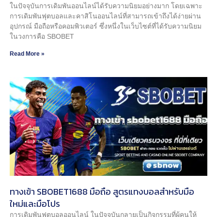
ในปัจจุบันการเดิมพันออนไลน์ได้รับความนิยมอย่างมาก โดยเฉพาะ
การเดิมพันฟุตบอลและคาสิโนออนไลน์ที่สามารถเข้าถึงได้ง่ายผ่าน
อุปกรณ์ มือถือหรือคอมพิวเตอร์ ซึ่งหนึ่งในเว็บไซต์ที่ได้รับความนิยม
ในวงการคือ SBOBET
Read More »
ทางเข้า SBOBET1688 มือถือ สูตรแทงบอลสำหรับมือ
ใหม่และมือโปร
การเดิมพันฟุตบอลออนไลน์ ในปัจจุบันกลายเป็นกิจกรรมที่ผู้คนให้