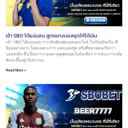
เข้า SBO ได้แน่นอน สูตรแทงบอลชุดให้ได้เงิน
เข้า SBO ได้แน่นอน การเดิมพันฟุตบอลออนไลน์ ในปัจจุบันเป็น ที่
นิยมอย่างมาก โดยเฉพาะการ แทงบอลชุด หรือที่หลายคนเรียกว่า
บอลสเต็ป ซึ่งเป็นการรวมหลายคู่ฟุตบอลในบิลเดียว การชนะการเดิม
พันจะขึ้นอยู่ กับความแ
Read More »