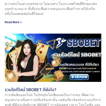
ความสนใจอย่างแพร่หลาย โดยเฉพาะในประเทศไทยที่มีกลุ่มแฟน
บอลจำนวนมาก ทั้งที่เล่นเพื่อความสนุกและเพื่อสร้างรายได้เสริม
หนึ่งในแพลตฟอร์มที่โดดเด่
Read More »
รวมไอดีไลน์ SBOBET ดียังไง?
การเดิมพันออนไลน์ ในปัจจุบันไม่เพียงแต่เป็นการเล่น เพื่อความ
สนุกสนาน หรือหารายได้เสริมเท่านั้น แต่ยังเกี่ยวข้องกับระบบบริการ
ลูกค้าที่มีประสิทธิภาพ SBOBET การอัปเดตข่าวสาร โปรโมชั่น และ