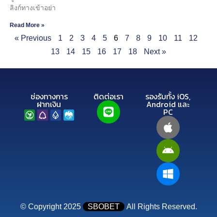
ลิงก์ทางเข้าอย่า
Read More »
« Previous
1
2
3
4
5
6
7
8
9
10
11
12
13
14
15
16
17
18
Next »
ช่องทางการ
ติดต่อเรา
รองรับทั้ง iOS,
ฝากเงิน
Android และ
PC
© Copyright 2025
SBOBET
All Rights Reserved.