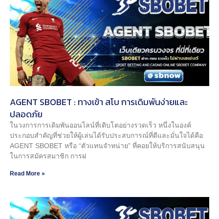
AGENT SBOBET : ทางเข้า สโบ การเดิมพันง่ายและ
ปลอดภัย
ในวงการการเดิมพันออนไลน์ที่เติบโตอย่างรวดเร็ว หนึ่งในองค์
ประกอบสำคัญที่ช่วยให้ผู้เล่นได้รับประสบการณ์ที่ดีและมั่นใจได้คือ
AGENT SBOBET หรือ “ตัวแทนจำหน่าย” ที่คอยให้บริการสนับสนุน
ในการสมัครสมาชิก การฝ
Read More »