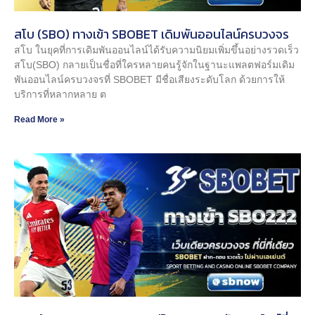
สโบ (SBO) ทางเข้า SBOBET เดิมพันออนไลน์ครบวงจร
สโบ ในยุคที่การเดิมพันออนไลน์ได้รับความนิยมเพิ่มขึ้นอย่างรวดเร็ว
สโบ(SBO) กลายเป็นชื่อที่ใครหลายคนรู้จักในฐานะแพลตฟอร์มเดิม
พันออนไลน์ครบวงจรที่ SBOBET มีชื่อเสียงระดับโลก ด้วยการให้
บริการที่หลากหลาย ต
Read More »