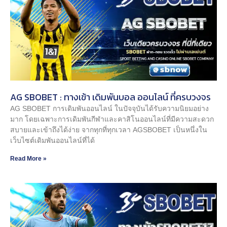
AG SBOBET : ทางเข้า เดิมพันบอล ออนไลน์ ที่ครบวงจร
AG SBOBET การเดิมพันออนไลน์ ในปัจจุบันได้รับความนิยมอย่าง
มาก โดยเฉพาะการเดิมพันกีฬาและคาสิโนออนไลน์ที่มีความสะดวก
สบายและเข้าถึงได้ง่าย จากทุกที่ทุกเวลา AGSBOBET เป็นหนึ่งใน
เว็บไซต์เดิมพันออนไลน์ที่ได้
Read More »