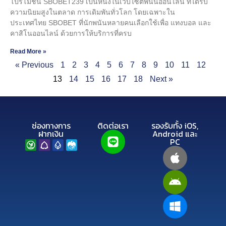
โปรโมชั่น SBOBET239 เป็นหนึ่งในเว็บไซต์พนันออนไลน์ ที่ได้รับ
ความนิยมสูงในตลาด การเดิมพันทั่วโลก โดยเฉพาะใน
ประเทศไทย SBOBET ที่นักพนันหลายคนเลือกใช้เพื่อ แทงบอล และ
คาสิโนออนไลน์ ด้วยการให้บริการที่ครบ
Read More »
« Previous
1
2
3
4
5
6
7
8
9
10
11
12
13
14
15
16
17
18
Next »
ช่องทางการ
ติดต่อเรา
รองรับทั้ง iOS,
ฝากเงิน
Android และ
PC