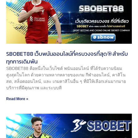
SBOBET88 เว็บพนันออนไลน์ที่ครบวงจรที่สุด🎯สำหรับ
ทุกการเดิมพัน
SBOBET88 คือหนึ่งในเว็บไซต์ พนันออนไลน์ ที่ได้รับความนิยม
สูงสุดในโลก ด้วยความหลากหลายของเกม กีฬาออนไลน์, คาสิโน
สด, สล็อตออนไลน์, และ เกมคาสิโนอื่น ๆ ที่มีให้เลือกเล่นมากมาย
บริการที่มีคุณภาพ และระบบที
Read More »