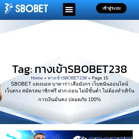
เข้าสู่ระบบ
Tag: ทางเข้าSBOBET238
Home
»
ทางเข้าSBOBET238
»
Page 15
SBOBET แทงบอล บาคาร่า เสือมังกร เว็บพนันออนไลน์
เว็บตรง สมัครสมาชิกฟรี ฝาก-ถอน ไม่มีขั้นต่ำ ไม่ต้องทำเทิร์น
การเงินมั่นคง ปลอดภัย 100%