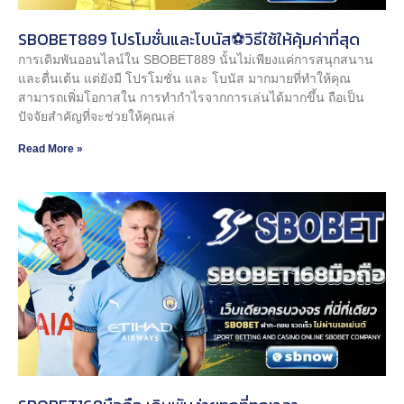
SBOBET889 โปรโมชั่นและโบนัส⚽วิธีใช้ให้คุ้มค่าที่สุด
การเดิมพันออนไลน์ใน SBOBET889 นั้นไม่เพียงแค่การสนุกสนาน
และตื่นเต้น แต่ยังมี โปรโมชั่น และ โบนัส มากมายที่ทำให้คุณ
สามารถเพิ่มโอกาสใน การทำกำไรจากการเล่นได้มากขึ้น ถือเป็น
ปัจจัยสำคัญที่จะช่วยให้คุณเล่
Read More »