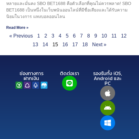
หลายและมั่นคง SBO BET1688 คือตัวเลือกที่คุณไม่ควรพลาด! SBO
BET1688 เป็นหนึ่งในเว็บพนันออนไลน์ที่มีชื่อเสียงและได้รับความ
นิยมในวงการ แทงบอลออนไลน
Read More »
« Previous
1
2
3
4
5
6
7
8
9
10
11
12
13
14
15
16
17
18
Next »
ช่องทางการ
ติดต่อเรา
รองรับทั้ง iOS,
ฝากเงิน
Android และ
PC