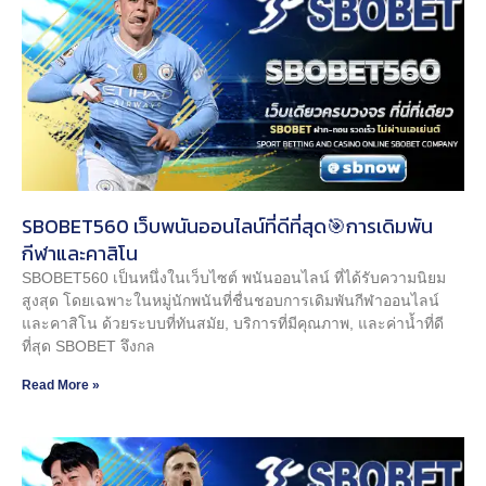
SBOBET560 เว็บพนันออนไลน์ที่ดีที่สุด🎯การเดิมพัน
กีฬาและคาสิโน
SBOBET560 เป็นหนึ่งในเว็บไซต์ พนันออนไลน์ ที่ได้รับความนิยม
สูงสุด โดยเฉพาะในหมู่นักพนันที่ชื่นชอบการเดิมพันกีฬาออนไลน์
และคาสิโน ด้วยระบบที่ทันสมัย, บริการที่มีคุณภาพ, และค่าน้ำที่ดี
ที่สุด SBOBET จึงกล
Read More »