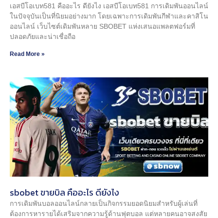
เอสบีโอเบท581 คืออะไร ดียังไง เอสบีโอเบท581 การเดิมพันออนไลน์
ในปัจจุบันเป็นที่นิยมอย่างมาก โดยเฉพาะการเดิมพันกีฬาและคาสิโน
ออนไลน์ เว็บไซต์เดิมพันหลาย SBOBET แห่งเสนอแพลตฟอร์มที่
ปลอดภัยและน่าเชื่อถือ
Read More »
sbobet ขายบิล คืออะไร ดียังไง
การเดิมพันบอลออนไลน์กลายเป็นกิจกรรมยอดนิยมสำหรับผู้เล่นที่
ต้องการหารายได้เสริมจากความรู้ด้านฟุตบอล แต่หลายคนอาจสงสัย