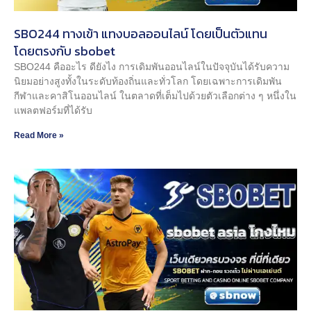
SBO244 ทางเข้า แทงบอลออนไลน์ โดยเป็นตัวแทน
โดยตรงกับ sbobet
SBO244 คืออะไร ดียังไง การเดิมพันออนไลน์ในปัจจุบันได้รับความ
นิยมอย่างสูงทั้งในระดับท้องถิ่นและทั่วโลก โดยเฉพาะการเดิมพัน
กีฬาและคาสิโนออนไลน์ ในตลาดที่เต็มไปด้วยตัวเลือกต่าง ๆ หนึ่งใน
แพลตฟอร์มที่ได้รับ
Read More »