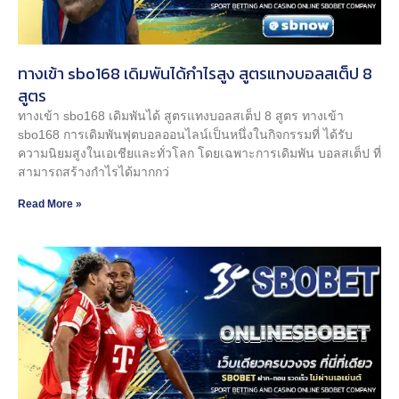
ทางเข้า sbo168 เดิมพันได้กำไรสูง สูตรแทงบอลสเต็ป 8
สูตร
ทางเข้า sbo168 เดิมพันได้ สูตรแทงบอลสเต็ป 8 สูตร ทางเข้า
sbo168 การเดิมพันฟุตบอลออนไลน์เป็นหนึ่งในกิจกรรมที่ ได้รับ
ความนิยมสูงในเอเชียและทั่วโลก โดยเฉพาะการเดิมพัน บอลสเต็ป ที่
สามารถสร้างกำไรได้มากกว่
Read More »