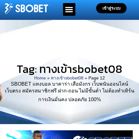
เข้าสู่ระบบ
Tag: ทางเข้าsbobet08
Home
»
ทางเข้าsbobet08
»
Page 12
SBOBET แทงบอล บาคาร่า เสือมังกร เว็บพนันออนไลน์
เว็บตรง สมัครสมาชิกฟรี ฝาก-ถอน ไม่มีขั้นต่ำ ไม่ต้องทำเทิร์น
การเงินมั่นคง ปลอดภัย 100%