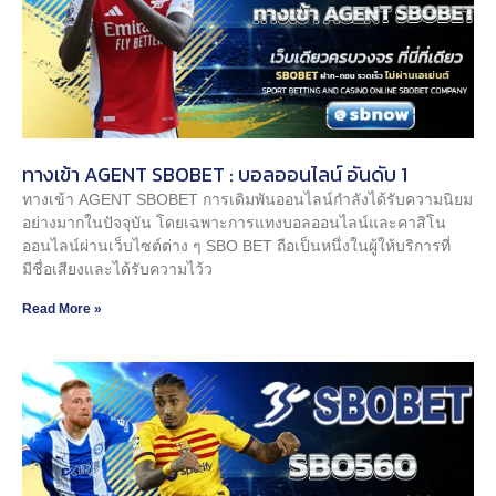
ทางเข้า AGENT SBOBET : บอลออนไลน์ อันดับ 1
ทางเข้า AGENT SBOBET การเดิมพันออนไลน์กำลังได้รับความนิยม
อย่างมากในปัจจุบัน โดยเฉพาะการแทงบอลออนไลน์และคาสิโน
ออนไลน์ผ่านเว็บไซต์ต่าง ๆ SBO BET ถือเป็นหนึ่งในผู้ให้บริการที่
มีชื่อเสียงและได้รับความไว้ว
Read More »