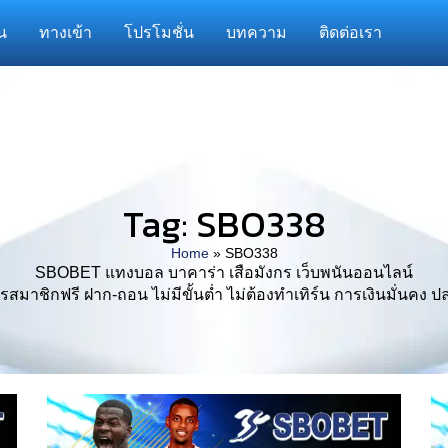
น
ทางเข้า
โปรโมชั่น
บทความ
ติดต่อเรา
Tag: SBO338
Home
»
SBO338
SBOBET แทงบอล บาคาร่า เสือมังกร เว็บพนันออนไลน์
รสมาชิกฟรี ฝาก-ถอน ไม่มีขั้นต่ำ ไม่ต้องทำเทิร์น การเงินมั่นคง