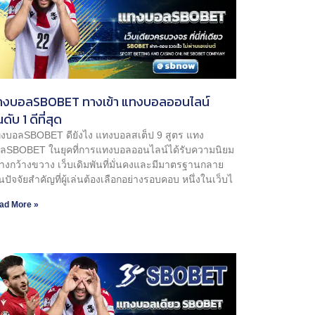
ทงบอลSBOBET ทางเข้า แทงบอลออนไลน์
นดับ 1 ดีที่สุด
งบอลSBOBET ดียังไง แทงบอลสเต็ป 9 สูตร แทง
ลSBOBET ในยุคที่การแทงบอลออนไลน์ได้รับความนิยม
่างกว้างขวาง เว็บเดิมพันที่มั่นคงและมีมาตรฐานกลาย
็นปัจจัยสำคัญที่ผู้เล่นต้องเลือกอย่างรอบคอบ หนึ่งในเว็บไ
ad More »