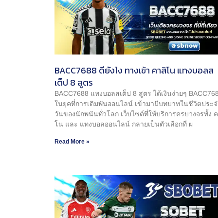
BACC7688 ดียังไง ทางเข้า คาสิโน แทงบอลส
เต็ป 8 สูตร
BACC7688 แทงบอลสเต็ป 8 สูตร ได้เงินง่ายๆ BACC76
ในยุคที่การเดิมพันออนไลน์ เข้ามามีบทบาทในชีวิตประ
วันของนักพนันทั่วโลก เว็บไซต์ที่ให้บริการครบวงจรทั้ง ค
โน และ แทงบอลออนไลน์ กลายเป็นตัวเลือกที่ ผ
Read More »