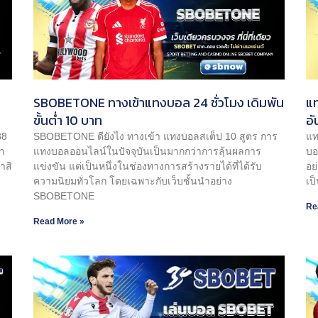
SBOBETONE ทางเข้าแทงบอล 24 ชั่วโมง เดิมพัน
แ
ขั้นต่ำ 10 บาท
อั
88
SBOBETONE ดียังไง ทางเข้า แทงบอลสเต็ป 10 สูตร การ
แท
จำ
แทงบอลออนไลน์ในปัจจุบันเป็นมากกว่าการลุ้นผลการ
บอ
าสิ
แข่งขัน แต่เป็นหนึ่งในช่องทางการสร้างรายได้ที่ได้รับ
อย
ความนิยมทั่วโลก โดยเฉพาะกับเว็บชั้นนำอย่าง
เป
SBOBETONE
Re
Read More »