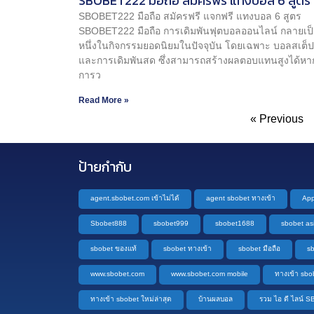
SBOBET222 มือถือ สมัครฟรี แทงบอล 6 สูตร
SBOBET222 มือถือ สมัครฟรี แจกฟรี แทงบอล 6 สูตร
SBOBET222 มือถือ การเดิมพันฟุตบอลออนไลน์ กลายเป
หนึ่งในกิจกรรมยอดนิยมในปัจจุบัน โดยเฉพาะ บอลสเต็ป
และการเดิมพันสด ซึ่งสามารถสร้างผลตอบแทนสูงได้หาก
การว
Read More »
« Previous
ป้ายกำกับ
agent.sbobet.com เข้าไม่ได้
agent sbobet ทางเข้า
App
Sbobet888
sbobet999
sbobet1688
sbobet as
sbobet ของแท้
sbobet ทางเข้า
sbobet มือถือ
sb
www.sbobet.com
www.sbobet.com mobile
ทางเข้า sbo
ทางเข้า sbobet ใหม่ล่าสุด
บ้านผลบอล
รวม ไอ ดี ไลน์ 