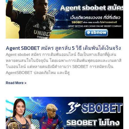
Agent SBOBET สมัคร สูตรลับ 5 วิธี เดิมพันได้เงินจริง
Agent sbobet สมัคร การเดิมพันออนไลน์ ถือเป็นทางเลือกที่ผู้เล่น
หลายคนสนใจในปัจจุบัน โดยเฉพาะการเดิมพันฟุตบอลและเกมคาสิ
โนออนไลน์ แต่หลายคนยังมีคำถามว่า SBOBET การสมัครเป็น
AgentSBOBET ปลอดภัยไหม และมีสู
Read More »