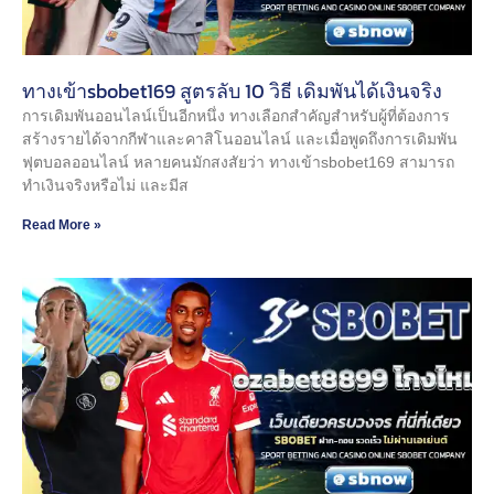
ทางเข้าsbobet169 สูตรลับ 10 วิธี เดิมพันได้เงินจริง
การเดิมพันออนไลน์เป็นอีกหนึ่ง ทางเลือกสำคัญสำหรับผู้ที่ต้องการ
สร้างรายได้จากกีฬาและคาสิโนออนไลน์ และเมื่อพูดถึงการเดิมพัน
ฟุตบอลออนไลน์ หลายคนมักสงสัยว่า ทางเข้าsbobet169 สามารถ
ทำเงินจริงหรือไม่ และมีส
Read More »