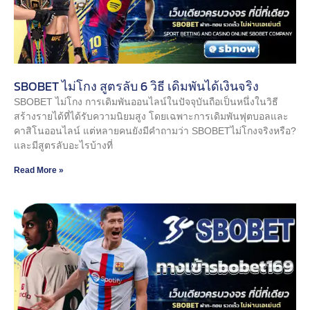
SBOBET ไม่โกง สูตรลับ 6 วิธี เดิมพันได้เงินจริง
SBOBET ไม่โกง การเดิมพันออนไลน์ในปัจจุบันถือเป็นหนึ่งในวิธี
สร้างรายได้ที่ได้รับความนิยมสูง โดยเฉพาะการเดิมพันฟุตบอลและ
คาสิโนออนไลน์ แต่หลายคนยังมีคำถามว่า SBOBETไม่โกงจริงหรือ?
และมีสูตรลับอะไรบ้างที่
Read More »