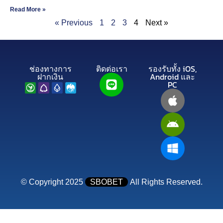
Read More »
« Previous
1
2
3
4
Next »
ช่องทางการ
ติดต่อเรา
รองรับทั้ง iOS,
ฝากเงิน
Android และ
PC
© Copyright 2025
SBOBET
All Rights Reserved.