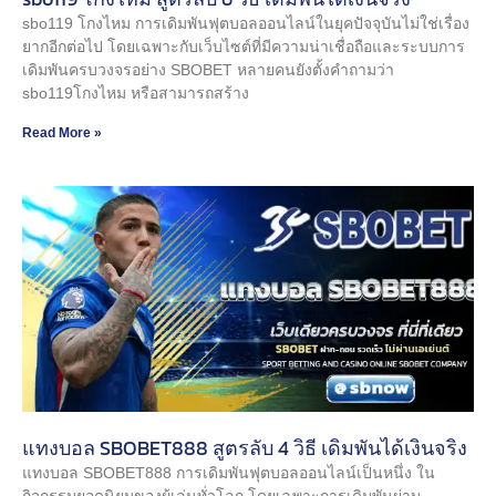
sbo119 โกงไหม การเดิมพันฟุตบอลออนไลน์ในยุคปัจจุบันไม่ใช่เรื่อง
ยากอีกต่อไป โดยเฉพาะกับเว็บไซต์ที่มีความน่าเชื่อถือและระบบการ
เดิมพันครบวงจรอย่าง SBOBET หลายคนยังตั้งคำถามว่า
sbo119โกงไหม หรือสามารถสร้าง
Read More »
แทงบอล SBOBET888 สูตรลับ 4 วิธี เดิมพันได้เงินจริง
แทงบอล SBOBET888 การเดิมพันฟุตบอลออนไลน์เป็นหนึ่ง ใน
กิจกรรมยอดนิยมของผู้เล่นทั่วโลก โดยเฉพาะการเดิมพันผ่าน