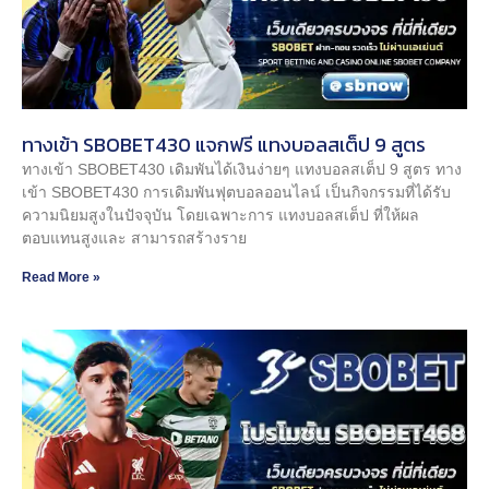
ทางเข้า SBOBET430 แจกฟรี แทงบอลสเต็ป 9 สูตร
ทางเข้า SBOBET430 เดิมพันได้เงินง่ายๆ แทงบอลสเต็ป 9 สูตร ทาง
เข้า SBOBET430 การเดิมพันฟุตบอลออนไลน์ เป็นกิจกรรมที่ได้รับ
ความนิยมสูงในปัจจุบัน โดยเฉพาะการ แทงบอลสเต็ป ที่ให้ผล
ตอบแทนสูงและ สามารถสร้างราย
Read More »