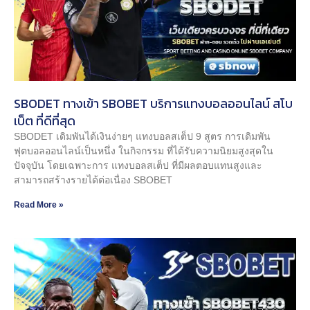
SBODET ทางเข้า SBOBET บริการแทงบอลออนไลน์ สโบ
เบ็ต ที่ดีที่สุด
SBODET เดิมพันได้เงินง่ายๆ แทงบอลสเต็ป 9 สูตร การเดิมพัน
ฟุตบอลออนไลน์เป็นหนึ่ง ในกิจกรรม ที่ได้รับความนิยมสูงสุดใน
ปัจจุบัน โดยเฉพาะการ แทงบอลสเต็ป ที่มีผลตอบแทนสูงและ
สามารถสร้างรายได้ต่อเนื่อง SBOBET
Read More »