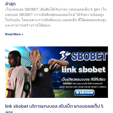
ล่าสุด
เว็บแทงบอล SBOBET เดิมพันได้เงินง่ายๆ แทงบอลสเต็ป 6 สูตร เว็บ
แทงบอล SBOBET การเดิมพันฟุตบอลออนไลน์ ได้รับความนิยมสูง
ในปัจจุบัน โดยเฉพาะการเดิมพันแบบ บอลสเต็ป ที่ให้ผลตอบแทนสูง
และสามารถสร้างรายได้ต่อเน
Read More »
link sbobet บริการแทงบอล สโบเบ็ต แทงบอลสเต็ป 5
สูตร