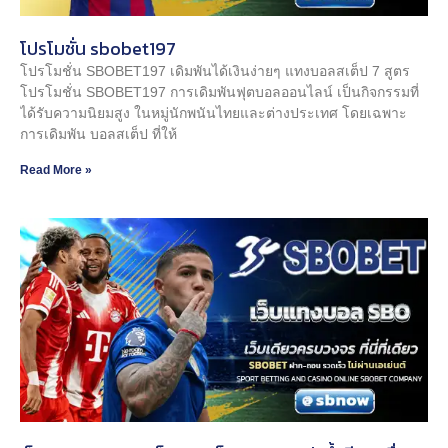
โปรโมชั่น sbobet197
โปรโมชั่น SBOBET197 เดิมพันได้เงินง่ายๆ แทงบอลสเต็ป 7 สูตร
โปรโมชั่น SBOBET197 การเดิมพันฟุตบอลออนไลน์ เป็นกิจกรรมที่
ได้รับความนิยมสูง ในหมู่นักพนันไทยและต่างประเทศ โดยเฉพาะ
การเดิมพัน บอลสเต็ป ที่ให้
Read More »