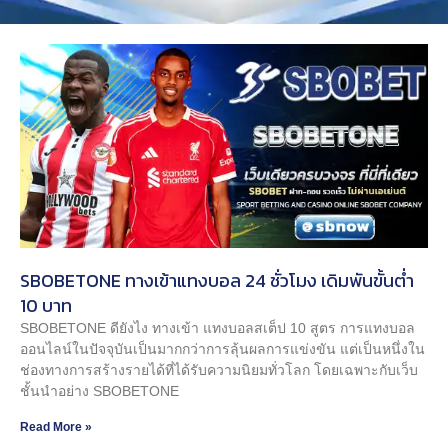
SBOBETONE ทางเข้าแทงบอล 24 ชั่วโมง เดิมพันขั้นต่ำ
10 บาท
SBOBETONE ดียังไง ทางเข้า แทงบอลสเต็ป 10 สูตร การแทงบอล
ออนไลน์ในปัจจุบันเป็นมากกว่าการลุ้นผลการแข่งขัน แต่เป็นหนึ่งใน
ช่องทางการสร้างรายได้ที่ได้รับความนิยมทั่วโลก โดยเฉพาะกับเว็บ
ชั้นนำอย่าง SBOBETONE
Read More »