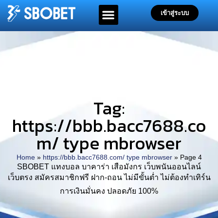
เข้าสู่ระบบ
Tag:
https://bbb.bacc7688.co
m/ type mbrowser
Home
»
https://bbb.bacc7688.com/ type mbrowser
»
Page 4
SBOBET แทงบอล บาคาร่า เสือมังกร เว็บพนันออนไลน์
เว็บตรง สมัครสมาชิกฟรี ฝาก-ถอน ไม่มีขั้นต่ำ ไม่ต้องทำเทิร์น
การเงินมั่นคง ปลอดภัย 100%