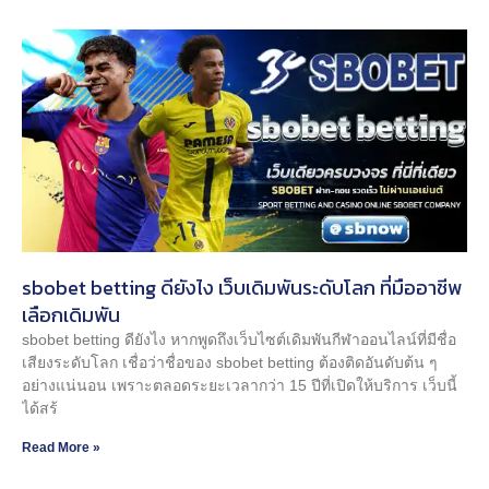
sbobet betting ดียังไง เว็บเดิมพันระดับโลก ที่มืออาชีพ
เลือกเดิมพัน
sbobet betting ดียังไง หากพูดถึงเว็บไซต์เดิมพันกีฬาออนไลน์ที่มีชื่อ
เสียงระดับโลก เชื่อว่าชื่อของ sbobet betting ต้องติดอันดับต้น ๆ
อย่างแน่นอน เพราะตลอดระยะเวลากว่า 15 ปีที่เปิดให้บริการ เว็บนี้
ได้สร้
Read More »