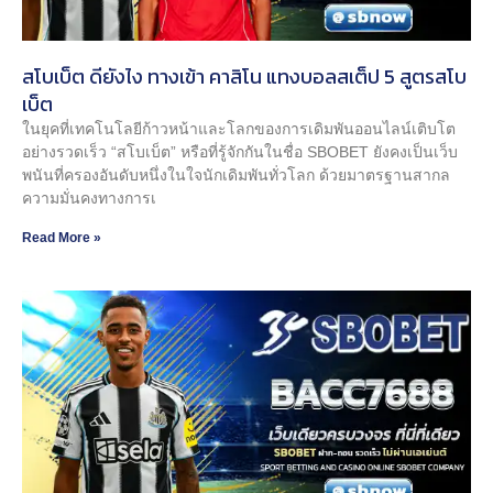
สโบเบ็ต ดียังไง ทางเข้า คาสิโน แทงบอลสเต็ป 5 สูตรสโบ
เบ็ต
ในยุคที่เทคโนโลยีก้าวหน้าและโลกของการเดิมพันออนไลน์เติบโต
อย่างรวดเร็ว “สโบเบ็ต” หรือที่รู้จักกันในชื่อ SBOBET ยังคงเป็นเว็บ
พนันที่ครองอันดับหนึ่งในใจนักเดิมพันทั่วโลก ด้วยมาตรฐานสากล
ความมั่นคงทางการเ
Read More »