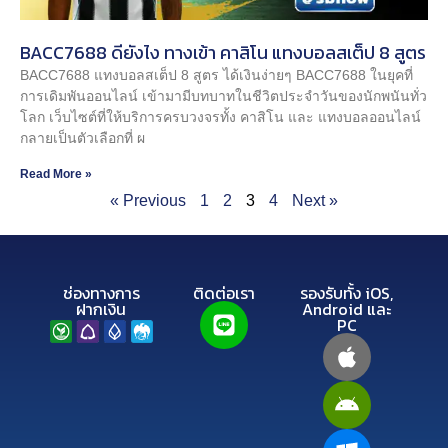
BACC7688 ดียังไง ทางเข้า คาสิโน แทงบอลสเต็ป 8 สูตร
BACC7688 แทงบอลสเต็ป 8 สูตร ได้เงินง่ายๆ BACC7688 ในยุคที่
การเดิมพันออนไลน์ เข้ามามีบทบาทในชีวิตประจำวันของนักพนันทั่ว
โลก เว็บไซต์ที่ให้บริการครบวงจรทั้ง คาสิโน และ แทงบอลออนไลน์
กลายเป็นตัวเลือกที่ ผ
Read More »
« Previous
1
2
3
4
Next »
ช่องทางการ
ติดต่อเรา
รองรับทั้ง iOS,
ฝากเงิน
Android และ
PC