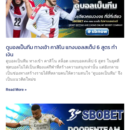
ดูบอลเป็นทีม ทางเข้า คาสิโน แทงบอลสเต็ป 6 สูตร ทำ
เงิน
ดูบอลเป็นทีม ทางเข้า คาสิโน สล็อต แทงบอลสเต็ป 6 สูตร ในยุคที่
ฟุตบอลไม่ได้เป็นเพียงแค่กีฬาที่สร้างความสนุกเท่านั้น แต่ยังกลาย
เป็นช่องทางสร้างรายได้ที่หลายคนให้ความสนใจ “ดูบอลเป็นทีม” จึง
เป็นแนวคิดใหม่ข
Read More »