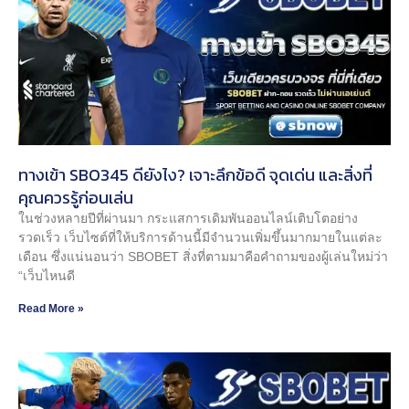
ทางเข้า SBO345 ดียังไง? เจาะลึกข้อดี จุดเด่น และสิ่งที่
คุณควรรู้ก่อนเล่น
ในช่วงหลายปีที่ผ่านมา กระแสการเดิมพันออนไลน์เติบโตอย่าง
รวดเร็ว เว็บไซต์ที่ให้บริการด้านนี้มีจำนวนเพิ่มขึ้นมากมายในแต่ละ
เดือน ซึ่งแน่นอนว่า SBOBET สิ่งที่ตามมาคือคำถามของผู้เล่นใหม่ว่า
“เว็บไหนดี
Read More »