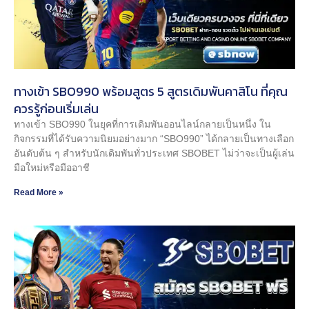
ทางเข้า SBO990 พร้อมสูตร 5 สูตรเดิมพันคาสิโน ที่คุณ
ควรรู้ก่อนเริ่มเล่น
ทางเข้า SBO990 ในยุคที่การเดิมพันออนไลน์กลายเป็นหนึ่ง ใน
กิจกรรมที่ได้รับความนิยมอย่างมาก “SBO990” ได้กลายเป็นทางเลือก
อันดับต้น ๆ สำหรับนักเดิมพันทั่วประเทศ SBOBET ไม่ว่าจะเป็นผู้เล่น
มือใหม่หรือมืออาชี
Read More »