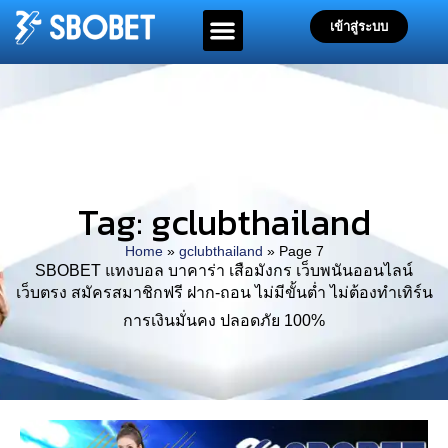
เข้าสู่ระบบ
Tag: gclubthailand
Home
»
gclubthailand
»
Page 7
SBOBET แทงบอล บาคาร่า เสือมังกร เว็บพนันออนไลน์
เว็บตรง สมัครสมาชิกฟรี ฝาก-ถอน ไม่มีขั้นต่ำ ไม่ต้องทำเทิร์น
การเงินมั่นคง ปลอดภัย 100%