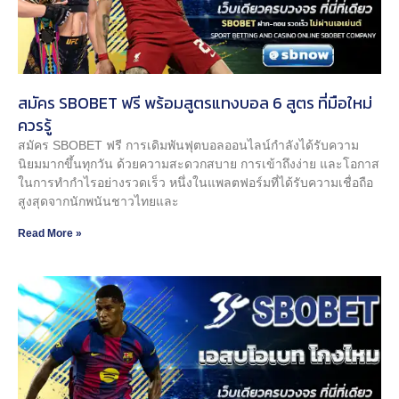
สมัคร SBOBET ฟรี พร้อมสูตรแทงบอล 6 สูตร ที่มือใหม่
ควรรู้
สมัคร SBOBET ฟรี การเดิมพันฟุตบอลออนไลน์กำลังได้รับความ
นิยมมากขึ้นทุกวัน ด้วยความสะดวกสบาย การเข้าถึงง่าย และโอกาส
ในการทำกำไรอย่างรวดเร็ว หนึ่งในแพลตฟอร์มที่ได้รับความเชื่อถือ
สูงสุดจากนักพนันชาวไทยและ
Read More »