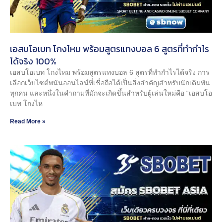
เอสบโอเบท โกงไหม พร้อมสูตรแทงบอล 6 สูตรที่ทำกำไร
ได้จริง 100%
เอสบโอเบท โกงไหม พร้อมสูตรแทงบอล 6 สูตรที่ทำกำไรได้จริง การ
เลือกเว็บไซต์พนันออนไลน์ที่เชื่อถือได้เป็นสิ่งสำคัญสำหรับนักเดิมพัน
ทุกคน และหนึ่งในคำถามที่มักจะเกิดขึ้นสำหรับผู้เล่นใหม่คือ “เอสบโอ
เบท โกงไห
Read More »