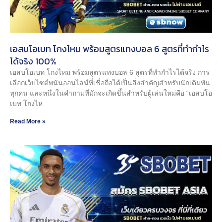
เอสบโอเบท โกงไหม พร้อมสูตรแทงบอล 6 สูตรที่ทำกำไร
ได้จริง 100%
เอสบโอเบท โกงไหม พร้อมสูตรแทงบอล 6 สูตรที่ทำกำไรได้จริง การ
เลือกเว็บไซต์พนันออนไลน์ที่เชื่อถือได้เป็นสิ่งสำคัญสำหรับนักเดิมพัน
ทุกคน และหนึ่งในคำถามที่มักจะเกิดขึ้นสำหรับผู้เล่นใหม่คือ “เอสบโอ
เบท โกงไห
Read More »