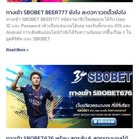
ทางเข้า SBOBET BEER777 ยังไง สะดวก รวดเร็วยังไง
ทางเข้า SBOBET BEER777 สมัครามาชิกใหม่คุณจะได้รับ User
ID และ Password เข้าเลือกเล่นเกมได้เลย รองรับทั้งระบบ iOS และ
Android การเดิมพันออนไลน์กำลังได้รับความนิยมมากขึ้นเรื่อย ๆ ใน
ยุคดิจิทัล และ SBOBET
Read More »
ทางเข้า SBOBET676 พร้อม สูตรลับ 6 สูตรแทงบอลได้