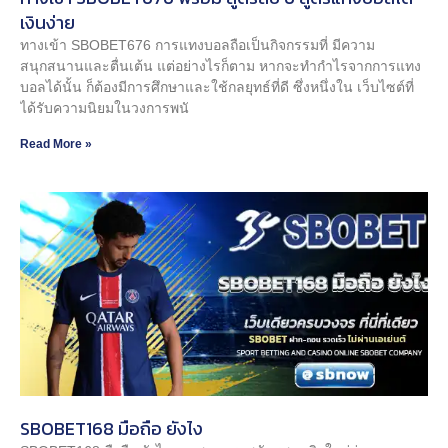
เงินง่าย
ทางเข้า SBOBET676 การแทงบอลถือเป็นกิจกรรมที่ มีความ
สนุกสนานและตื่นเต้น แต่อย่างไรก็ตาม หากจะทำกำไรจากการแทง
บอลได้นั้น ก็ต้องมีการศึกษาและใช้กลยุทธ์ที่ดี ซึ่งหนึ่งใน เว็บไซต์ที่
ได้รับความนิยมในวงการพนั
Read More »
SBOBET168 มือถือ ยังไง