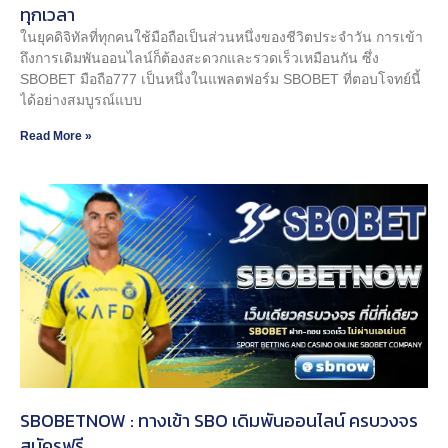
ทุกเวลา
ในยุคดิจิทัลที่ทุกคนใช้มือถือเป็นส่วนหนึ่งของชีวิตประจำวัน การเข้า
ถึงการเดิมพันออนไลน์ก็ต้องสะดวกและรวดเร็วเหมือนกัน ซึ่ง
SBOBET มือถือ777 เป็นหนึ่งในแพลตฟอร์ม SBOBET ที่ตอบโจทย์นี้
ได้อย่างสมบูรณ์แบบ
Read More »
SBOBETNOW : ทางเข้า SBO เดิมพันออนไลน์ ครบวงจร
สมัครฟรี