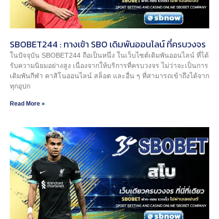
SBOBET244 : ทางเข้า SBO เดิมพันออนไลน์ ที่ครบวงจร
ในปัจจุบัน SBOBET244 ถือเป็นหนึ่ง ในเว็บไซต์เดิมพันออนไลน์ ที่ได้
รับความนิยมอย่างสูง เนื่องจากให้บริการที่ครบวงจร ไม่ว่าจะเป็นการ
เดิมพันกีฬา คาสิโนออนไลน์ สล็อต และอื่น ๆ ที่สามารถเข้าถึงได้จาก
ทุกอุปก
Read More »