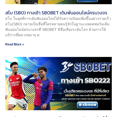
สโบ (SBO) ทางเข้า SBOBET เดิมพันออนไลน์ครบวงจร
สโบ ในยุคที่การเดิมพันออนไลน์ได้รับความนิยมเพิ่มขึ้นอย่างรวดเร็ว
สโบ(SBO) กลายเป็นชื่อที่ใครหลายคนรู้จักในฐานะแพลตฟอร์มเดิม
พันออนไลน์ครบวงจรที่ SBOBET มีชื่อเสียงระดับโลก ด้วยการให้
บริการที่หลากหลาย ต
Read More »