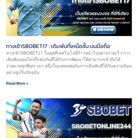
ทางเข้าSBOBET17 : เดิมพันที่เหนือชั้น บนมือถือ
ทางเข้าSBOBET17 ในยุคที่เทคโนโลยีก้าวหน้าไปอย่างรวดเร็ว การ
เดิมพันออนไลน์ก็เช่นกันที่ได้รับการพัฒนาให้สามารถเข้าถึงได้
ง่ายดายทุกที่ทุกเวลา หนึ่งในแพลตฟอร์มการเดิมพันที่ได้รับความนิยม
อย่างสูงในปัจจุบัน
Read More »