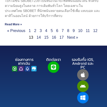
โปรโมชั่น SBOBET239 เป็นหนึ่งในเว็บไซต์พนันออนไลน์ ที่ได้รับ
ความนิยมสูงในตลาด การเดิมพันทั่วโลก โดยเฉพาะใน
ประเทศไทย SBOBET ที่นักพนันหลายคนเลือกใช้เพื่อ แทงบอล และ
คาสิโนออนไลน์ ด้วยการให้บริการที่ครบ
Read More »
« Previous
1
2
3
4
5
6
7
8
9
10
11
12
13
14
15
16
17
Next »
ช่องทางการ
ติดต่อเรา
รองรับทั้ง iOS,
ฝากเงิน
Android และ
PC