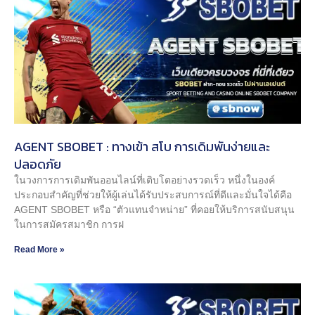
AGENT SBOBET : ทางเข้า สโบ การเดิมพันง่ายและ
ปลอดภัย
ในวงการการเดิมพันออนไลน์ที่เติบโตอย่างรวดเร็ว หนึ่งในองค์
ประกอบสำคัญที่ช่วยให้ผู้เล่นได้รับประสบการณ์ที่ดีและมั่นใจได้คือ
AGENT SBOBET หรือ “ตัวแทนจำหน่าย” ที่คอยให้บริการสนับสนุน
ในการสมัครสมาชิก การฝ
Read More »