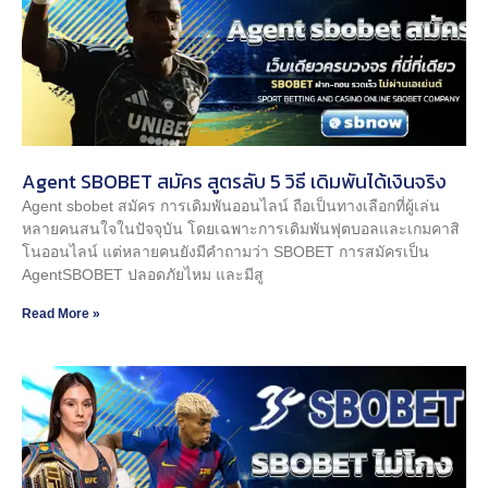
Agent SBOBET สมัคร สูตรลับ 5 วิธี เดิมพันได้เงินจริง
Agent sbobet สมัคร การเดิมพันออนไลน์ ถือเป็นทางเลือกที่ผู้เล่น
หลายคนสนใจในปัจจุบัน โดยเฉพาะการเดิมพันฟุตบอลและเกมคาสิ
โนออนไลน์ แต่หลายคนยังมีคำถามว่า SBOBET การสมัครเป็น
AgentSBOBET ปลอดภัยไหม และมีสู
Read More »