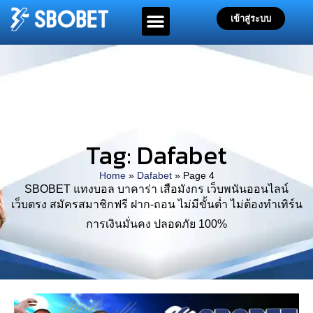
เข้าสู่ระบบ
Tag: Dafabet
Home
»
Dafabet
»
Page 4
SBOBET แทงบอล บาคาร่า เสือมังกร เว็บพนันออนไลน์
เว็บตรง สมัครสมาชิกฟรี ฝาก-ถอน ไม่มีขั้นต่ำ ไม่ต้องทำเทิร์น
การเงินมั่นคง ปลอดภัย 100%