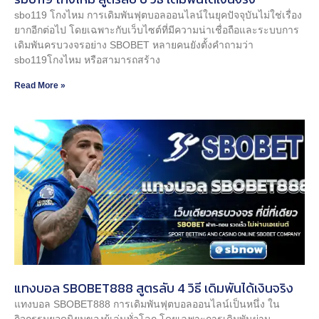
sbo119 โกงไหม การเดิมพันฟุตบอลออนไลน์ในยุคปัจจุบันไม่ใช่เรื่อง
ยากอีกต่อไป โดยเฉพาะกับเว็บไซต์ที่มีความน่าเชื่อถือและระบบการ
เดิมพันครบวงจรอย่าง SBOBET หลายคนยังตั้งคำถามว่า
sbo119โกงไหม หรือสามารถสร้าง
Read More »
แทงบอล SBOBET888 สูตรลับ 4 วิธี เดิมพันได้เงินจริง
แทงบอล SBOBET888 การเดิมพันฟุตบอลออนไลน์เป็นหนึ่ง ใน
กิจกรรมยอดนิยมของผู้เล่นทั่วโลก โดยเฉพาะการเดิมพันผ่าน