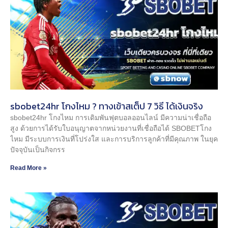
sbobet24hr โกงไหม ? ทางเข้าสเต็ป 7 วิธี ได้เงินจริง
sbobet24hr โกงไหม การเดิมพันฟุตบอลออนไลน์ มีความน่าเชื่อถือ
สูง ด้วยการได้รับใบอนุญาตจากหน่วยงานที่เชื่อถือได้ SBOBETโกง
ไหม มีระบบการเงินที่โปร่งใส และการบริการลูกค้าที่มีคุณภาพ ในยุค
ปัจจุบันเป็นกิจกรร
Read More »