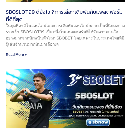
SBOSLOT99 ดียังไง ? การเลือกเดิมพันกับแพลตฟอร์ม
ที่ดีที่สุด
ในยุคที่คาสิโนออนไลน์และการเดิมพันออนไลน์กลายเป็นที่นิยมอย่าง
รวดเร็ว SBOSLOT99 เป็นหนึ่งในแพลตฟอร์มที่ได้รับความสนใจ
อย่างมากจากนักพนันทั่วโลก SBOBET โดยเฉพาะในประเทศไทยที่มี
ผู้เล่นจำนวนมากหันมาเลือกเล
Read More »