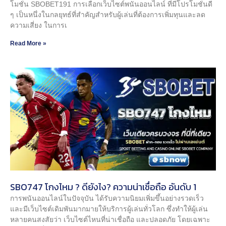
โมชั่น SBOBET191 การเลือกเว็บไซต์พนันออนไลน์ ที่มีโปรโมชั่นดี
ๆ เป็นหนึ่งในกลยุทธ์ที่สำคัญสำหรับผู้เล่นที่ต้องการเพิ่มทุนและลด
ความเสี่ยง ในการเ
Read More »
SBO747 โกงไหม ? ดียังไง? ความน่าเชื่อถือ อันดับ 1
การพนันออนไลน์ในปัจจุบัน ได้รับความนิยมเพิ่มขึ้นอย่างรวดเร็ว
และมีเว็บไซต์เดิมพันมากมายให้บริการผู้เล่นทั่วโลก ซึ่งทำให้ผู้เล่น
หลายคนสงสัยว่า เว็บไซต์ไหนที่น่าเชื่อถือ และปลอดภัย โดยเฉพาะ