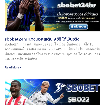
sbobet24hr แทงบอลสเต็ป 9 วิธี ได้เงินจริง
sbobet24hr การเดิมพันฟุตบอลออนไลน์ ถือเป็นกิจกรรม ที่ได้รับ
ความนิยมสูงในยุคปัจจุบัน และ sbobet24 hr เป็นหนึ่งในแพลตฟอร์ม
ที่นักพนันหลายคนเลือกใช้สำหรับการเดิมพันฟุตบอล โดยเฉพาะ การ
แทงบอลสเต็ป หรือที่หล
Read More »