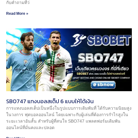
กับคำถามที่ว่
Read More »
SBO747 แทงบอลสเต็ป 6 แบบให้ได้เงิน
การแทงบอลสเต็ปเป็นหนึ่งในรูปแบบการเดิมพันที่ ได้รับความนิยมสูง
ในวงการ ฟุตบอลออนไลน์ โดยเฉพาะกับผู้เล่นที่ต้องการกำไรสูงใน
ระยะเวลาอันสั้น สำหรับผู้ที่สนใจ SBO747 แพลตฟอร์มเดิมพัน
ออนไลน์ที่มั่นคงและปลอด