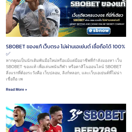
SBOBET ของแท้ เว็บตรง ไม่ผ่านเอเย่นต์ เชื่อถือได้ 100%
✅
หากคุณเป็นนักเดิมพันมือใหม่หรือแม้แต่มืออาชีพที่กำลังมองหา เว็บ
SBOBET ของแท้ เพื่อเล่นพนันกีฬา หรือคาสิโนออนไลน์ SBOBET
สิ่งแรกที่ต้องระวังคือ เว็บปลอม, ลิงก์หลอก, และเว็บเอเย่นต์ที่ไม่น่า
เชื่อถือ เพ
Read More »