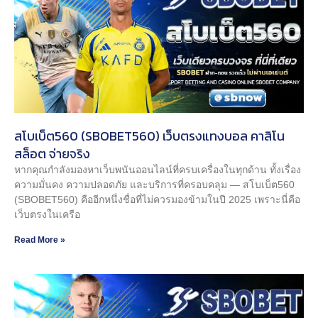
สโบเบ็ต560 (SBOBET560) เว็บตรงแทงบอล คาสิโน
สล็อต จ่ายจริง
หากคุณกำลังมองหาเว็บพนันออนไลน์ที่ครบเครื่องในทุกด้าน ทั้งเรื่อง
ความมั่นคง ความปลอดภัย และบริการที่ครอบคลุม — สโบเบ็ต560
(SBOBET560) คืออีกหนึ่งชื่อที่ไม่ควรมองข้ามในปี 2025 เพราะนี่คือ
เว็บตรงในเครือ
Read More »