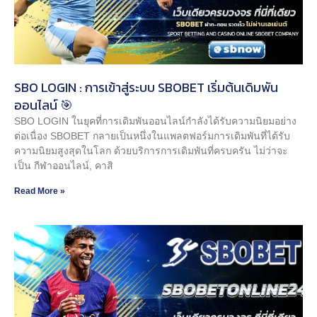
SBO LOGIN : การเข้าสู่ระบบ SBOBET เริ่มต้นเดิมพัน
ออนไลน์ 🎯
SBO LOGIN ในยุคที่การเดิมพันออนไลน์กำลังได้รับความนิยมอย่าง
ต่อเนื่อง SBOBET กลายเป็นหนึ่งในแพลตฟอร์มการเดิมพันที่ได้รับ
ความนิยมสูงสุดในโลก ด้วยบริการการเดิมพันที่ครบครัน ไม่ว่าจะ
เป็น กีฬาออนไลน์, คาสิ
Read More »