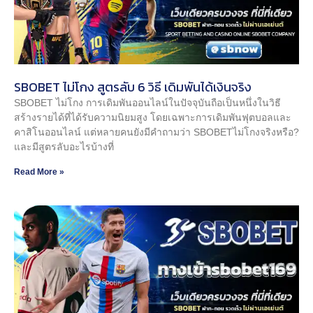
SBOBET ไม่โกง สูตรลับ 6 วิธี เดิมพันได้เงินจริง
SBOBET ไม่โกง การเดิมพันออนไลน์ในปัจจุบันถือเป็นหนึ่งในวิธี
สร้างรายได้ที่ได้รับความนิยมสูง โดยเฉพาะการเดิมพันฟุตบอลและ
คาสิโนออนไลน์ แต่หลายคนยังมีคำถามว่า SBOBETไม่โกงจริงหรือ?
และมีสูตรลับอะไรบ้างที่
Read More »