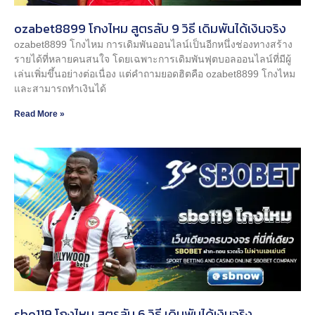
ozabet8899 โกงไหม สูตรลับ 9 วิธี เดิมพันได้เงินจริง
ozabet8899 โกงไหม การเดิมพันออนไลน์เป็นอีกหนึ่งช่องทางสร้าง
รายได้ที่หลายคนสนใจ โดยเฉพาะการเดิมพันฟุตบอลออนไลน์ที่มีผู้
เล่นเพิ่มขึ้นอย่างต่อเนื่อง แต่คำถามยอดฮิตคือ ozabet8899 โกงไหม
และสามารถทำเงินได้
Read More »
sbo119 โกงไหม สูตรลับ 6 วิธี เดิมพันได้เงินจริง