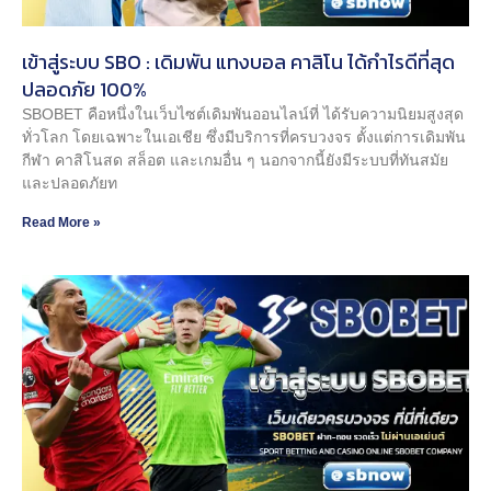
เข้าสู่ระบบ SBO : เดิมพัน แทงบอล คาสิโน ได้กำไรดีที่สุด
ปลอดภัย 100%
SBOBET คือหนึ่งในเว็บไซต์เดิมพันออนไลน์ที่ ได้รับความนิยมสูงสุด
ทั่วโลก โดยเฉพาะในเอเชีย ซึ่งมีบริการที่ครบวงจร ตั้งแต่การเดิมพัน
กีฬา คาสิโนสด สล็อต และเกมอื่น ๆ นอกจากนี้ยังมีระบบที่ทันสมัย
และปลอดภัยท
Read More »