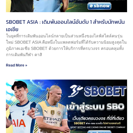
SBOBET ASIA : เดิมพันออนไลน์อันดับ 1 สำหรับนักพนัน
เอเชีย
ในยุคที่การเดิมพันออนไลน์กลายเป็นส่วนหนึ่งของไลฟ์สไตล์คนรุ่น
ใหม่ SBOBET ASIA คือหนึ่งในแพลตฟอร์มที่ได้รับความนิยมสูงสุดใน
ภูมิภาคเอเชีย SBOBET ด้วยการให้บริการที่ครบวงจร ครอบคลุมทั้ง
การเดิมพันกีฬา คาสิ
Read More »