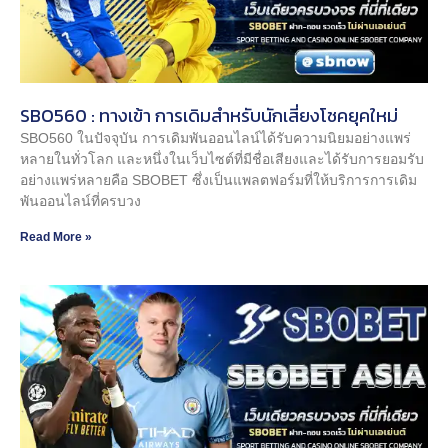
SBO560 : ทางเข้า การเดิมสำหรับนักเสี่ยงโชคยุคใหม่
SBO560 ในปัจจุบัน การเดิมพันออนไลน์ได้รับความนิยมอย่างแพร่
หลายในทั่วโลก และหนึ่งในเว็บไซต์ที่มีชื่อเสียงและได้รับการยอมรับ
อย่างแพร่หลายคือ SBOBET ซึ่งเป็นแพลตฟอร์มที่ให้บริการการเดิม
พันออนไลน์ที่ครบวง
Read More »