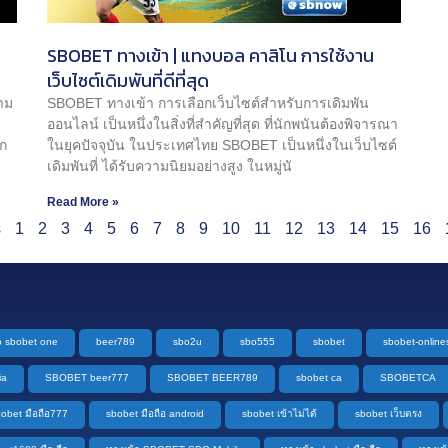
SBOBET ทางเข้า | แทงบอล คาสิโน การใช้งาน
เว็บไซต์เดิมพันที่ดีที่สุด
วาม
SBOBET ทางเข้า การเลือกเว็บไซต์สำหรับการเดิมพัน
ออนไลน์ เป็นหนึ่งในสิ่งที่สำคัญที่สุด ที่นักพนันต้องพิจารณา
ก
ในยุคปัจจุบัน ในประเทศไทย SBOBET เป็นหนึ่งในเว็บไซต์
เดิมพันที่ ได้รับความนิยมอย่างสูง ในหมู่นั
Read More »
s
1
2
3
4
5
6
7
8
9
10
11
12
13
14
15
16
 sbobet one
beer789
sbo2u
sbo555
sbobet
sbobet-online
ia
SBOBET beer777
SBOBET BEER789
sbobet ca
SBOBETCA
obet มือถือ777
sbobet มือถือ android
sbobet เข้าไม่ได้
sbobet เว็บตรง