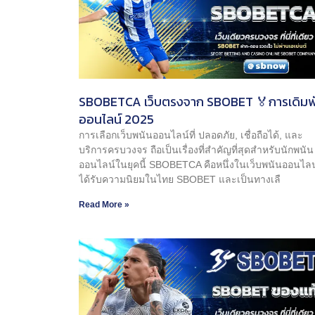
SBOBETCA เว็บตรงจาก SBOBET 🏅การเดิมพ
ออนไลน์ 2025
การเลือกเว็บพนันออนไลน์ที่ ปลอดภัย, เชื่อถือได้, และ
บริการครบวงจร ถือเป็นเรื่องที่สำคัญที่สุดสำหรับนักพนัน
ออนไลน์ในยุคนี้ SBOBETCA คือหนึ่งในเว็บพนันออนไลน์
ได้รับความนิยมในไทย SBOBET และเป็นทางเลื
Read More »