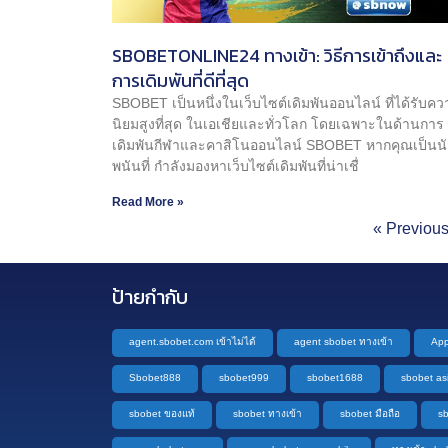
SBOBETONLINE24 ทางเข้า: วิธีการเข้าถึงและ
การเดิมพันที่ดีที่สุด
SBOBET เป็นหนึ่งในเว็บไซต์เดิมพันออนไลน์ ที่ได้รับค
นิยมสูงที่สุด ในเอเชียและทั่วโลก โดยเฉพาะในด้านการ
เดิมพันกีฬาและคาสิโนออนไลน์ SBOBET หากคุณเป็นนั
พนันที่ กำลังมองหาเว็บไซต์เดิมพันที่น่าเชื่
Read More »
« Previou
ป้ายกำกับ
agent.sbobet.com เข้าไม่ได้
agent sbobet ทางเข้า
App
Sbobet888
sbobet999
sbobet1688
sbobet as
sbobet ของแท้
sbobet ทางเข้า
sbobet มือถือ
sb