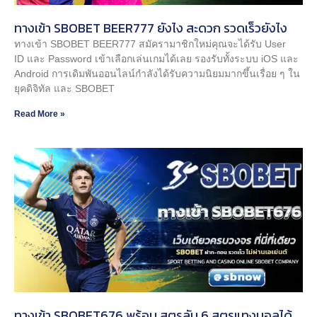
ทางเข้า SBOBET BEER777 ยังไง สะดวก รวดเร็วยังไง
ทางเข้า SBOBET BEER777 สมัครามาชิกใหม่คุณจะได้รับ User
ID และ Password เข้าเลือกเล่นเกมได้เลย รองรับทั้งระบบ iOS และ
Android การเดิมพันออนไลน์กำลังได้รับความนิยมมากขึ้นเรื่อย ๆ ใน
ยุคดิจิทัล และ SBOBET
Read More »
ทางเข้า SBOBET676 พร้อม สูตรลับ 6 สูตรแทงบอลได้