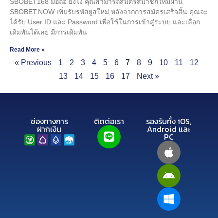
SBOBET168 มือถือ ยังไง คุณสามารถสมัครสมาชิกใหม่ผ่าน
SBOBET.NOW เพิ่มรับรหัสยูสใหม่ หลังจากการสมัครเสร็จสิ้น คุณจะ
ได้รับ User ID และ Password เพื่อใช้ในการเข้าสู่ระบบ และเลือก
เดิมพันได้เลย มีการเดิมพัน
Read More »
« Previous
1
2
3
4
5
6
7
8
9
10
11
12
13
14
15
16
17
Next »
ช่องทางการ
ติดต่อเรา
รองรับทั้ง iOS,
ฝากเงิน
Android และ
PC