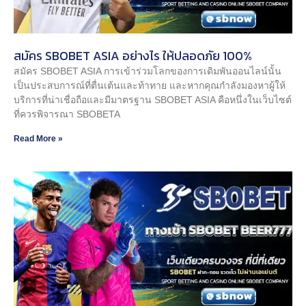
สมัคร SBOBET ASIA อย่างไร ให้ปลอดภัย 100%
สมัคร SBOBET ASIA การเข้าร่วมโลกของการเดิมพันออนไลน์นั้น
เป็นประสบการณ์ที่ตื่นเต้นและท้าทาย และหากคุณกำลังมองหาผู้ให้
บริการที่น่าเชื่อถือและมีมาตรฐาน SBOBET ASIA คือหนึ่งในเว็บไซต์
ที่ควรพิจารณา SBOBETA
Read More »