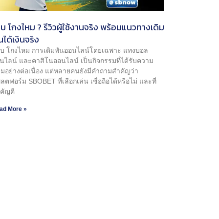
บ โกงไหม ? รีวิวผู้ใช้งานจริง พร้อมแนวทางเดิม
นได้เงินจริง
บ โกงไหม การเดิมพันออนไลน์โดยเฉพาะ แทงบอล
นไลน์ และคาสิโนออนไลน์ เป็นกิจกรรมที่ได้รับความ
ยมอย่างต่อเนื่อง แต่หลายคนยังมีคำถามสำคัญว่า
ลตฟอร์ม SBOBET ที่เลือกเล่น เชื่อถือได้หรือไม่ และที่
คัญคื
ad More »