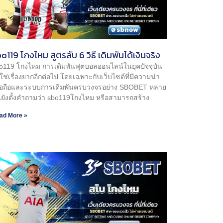
o119 โกงไหม สูตรลับ 6 วิธี เดิมพันได้เงินจริง
o119 โกงไหม การเดิมพันฟุตบอลออนไลน์ในยุคปัจจุบัน
่ใช่เรื่องยากอีกต่อไป โดยเฉพาะกับเว็บไซต์ที่มีความน่า
ื่อถือและระบบการเดิมพันครบวงจรอย่าง SBOBET หลาย
ยังตั้งคำถามว่า sbo119โกงไหม หรือสามารถสร้าง
ad More »