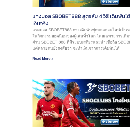
แทงบอล SBOBET888 สูตรลับ 4 วิธี เดิมพันได
เงินจริง
แทงบอล SBOBET888 การเดิมพันฟุตบอลออนไลน์เป็นหน
ในกิจกรรมยอดนิยมของผู้เล่นทั่วโลก โดยเฉพาะการเดิม
ผ่าน SBOBET 888 ที่มีระบบเสถียรและน่าเชื่อถือ SBO
แต่หลายคนยังสงสัยว่า จะทำเงินจากการเดิมพันได้
Read More »