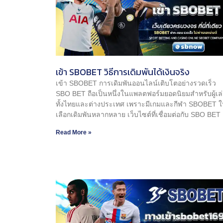
เข้า SBOBET วิธีการเดิมพันได้เงินจริง
เข้า SBOBET การเดิมพันออนไลน์เติบโตอย่างรวดเร็ว
SBO BET ถือเป็นหนึ่งในแพลตฟอร์มยอดนิยมสำหรับผู้เล
ทั้งไทยและต่างประเทศ เพราะมีเกมและกีฬา SBOBET ให
เลือกเดิมพันหลากหลาย เว็บไซต์ที่เชื่อมต่อกับ SBO BET
Read More »