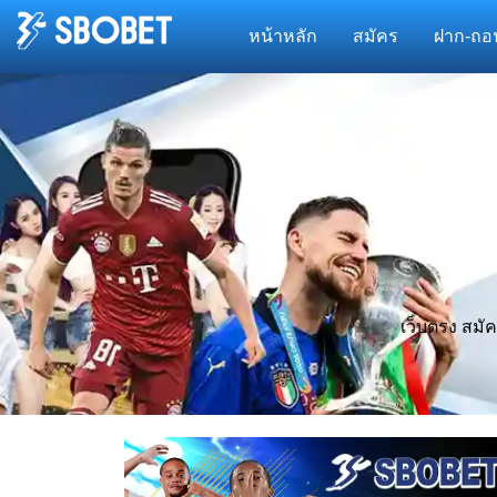
หน้าหลัก
สมัคร
ฝาก-ถอ
เว็บตรง สมัค