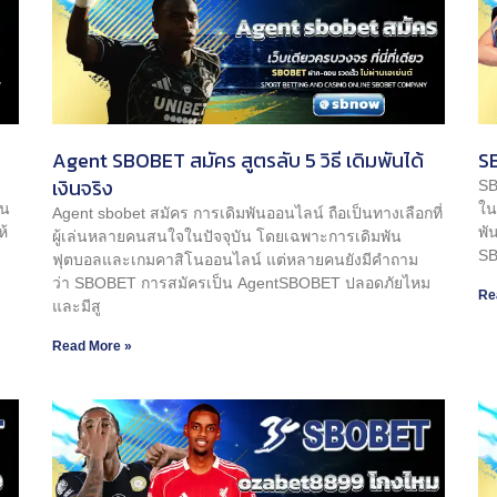
Agent SBOBET สมัคร สูตรลับ 5 วิธี เดิมพันได้
SB
เงินจริง
SB
่น
ใน
Agent sbobet สมัคร การเดิมพันออนไลน์ ถือเป็นทางเลือกที่
้
พั
ผู้เล่นหลายคนสนใจในปัจจุบัน โดยเฉพาะการเดิมพัน
SB
ฟุตบอลและเกมคาสิโนออนไลน์ แต่หลายคนยังมีคำถาม
ว่า SBOBET การสมัครเป็น AgentSBOBET ปลอดภัยไหม
Re
และมีสู
Read More »