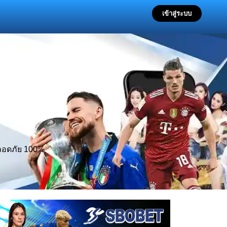
เข้าสู่ระบบ
 ปลอดภัย 100%