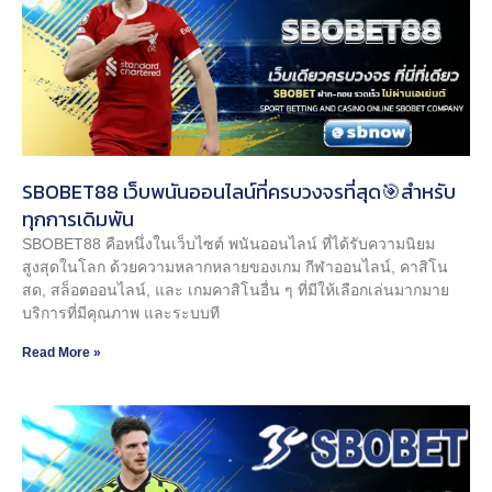
SBOBET88 เว็บพนันออนไลน์ที่ครบวงจรที่สุด🎯สำหรับ
ทุกการเดิมพัน
SBOBET88 คือหนึ่งในเว็บไซต์ พนันออนไลน์ ที่ได้รับความนิยม
สูงสุดในโลก ด้วยความหลากหลายของเกม กีฬาออนไลน์, คาสิโน
สด, สล็อตออนไลน์, และ เกมคาสิโนอื่น ๆ ที่มีให้เลือกเล่นมากมาย
บริการที่มีคุณภาพ และระบบที
Read More »