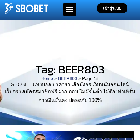
เข้าสู่ระบบ
Tag: BEER803
Home
»
BEER803
»
Page 15
SBOBET แทงบอล บาคาร่า เสือมังกร เว็บพนันออนไลน์
เว็บตรง สมัครสมาชิกฟรี ฝาก-ถอน ไม่มีขั้นต่ำ ไม่ต้องทำเทิร์น
การเงินมั่นคง ปลอดภัย 100%