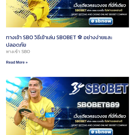
ทางเข้า SBO วิธีเข้าเล่น SBOBET ⚽ อย่างง่ายและ
ปลอดภัย
ทางเข้า SBO
Read More »