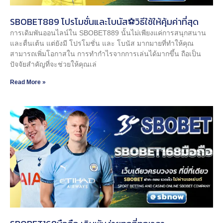
SBOBET889 โปรโมชั่นและโบนัส⚽วิธีใช้ให้คุ้มค่าที่สุด
การเดิมพันออนไลน์ใน SBOBET889 นั้นไม่เพียงแค่การสนุกสนาน
และตื่นเต้น แต่ยังมี โปรโมชั่น และ โบนัส มากมายที่ทำให้คุณ
สามารถเพิ่มโอกาสใน การทำกำไรจากการเล่นได้มากขึ้น ถือเป็น
ปัจจัยสำคัญที่จะช่วยให้คุณเล่
Read More »