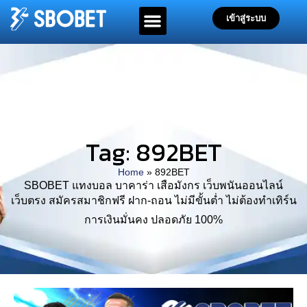
เข้าสู่ระบบ
Tag: 892BET
Home
»
892BET
SBOBET แทงบอล บาคาร่า เสือมังกร เว็บพนันออนไลน์
เว็บตรง สมัครสมาชิกฟรี ฝาก-ถอน ไม่มีขั้นต่ำ ไม่ต้องทำเทิร์น
การเงินมั่นคง ปลอดภัย 100%