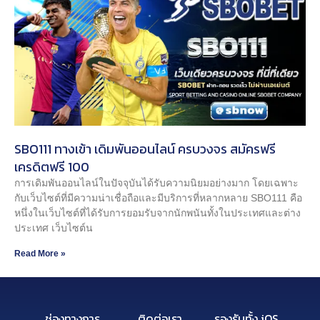
SBO111 ทางเข้า เดิมพันออนไลน์ ครบวงจร สมัครฟรี
เครดิตฟรี 100
การเดิมพันออนไลน์ในปัจจุบันได้รับความนิยมอย่างมาก โดยเฉพาะ
กับเว็บไซต์ที่มีความน่าเชื่อถือและมีบริการที่หลากหลาย SBO111 คือ
หนึ่งในเว็บไซต์ที่ได้รับการยอมรับจากนักพนันทั้งในประเทศและต่าง
ประเทศ เว็บไซต์น
Read More »
ช่องทางการ
ติดต่อเรา
รองรับทั้ง iOS,