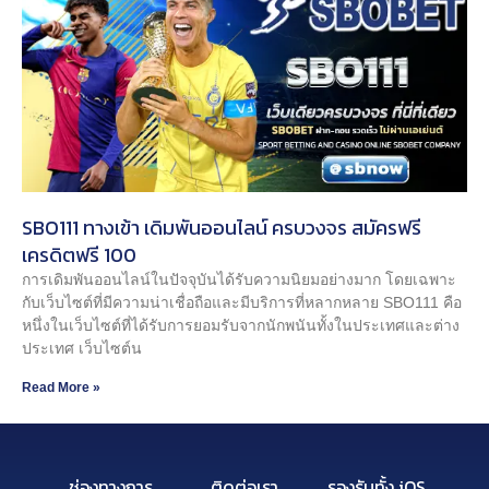
SBO111 ทางเข้า เดิมพันออนไลน์ ครบวงจร สมัครฟรี
เครดิตฟรี 100
การเดิมพันออนไลน์ในปัจจุบันได้รับความนิยมอย่างมาก โดยเฉพาะ
กับเว็บไซต์ที่มีความน่าเชื่อถือและมีบริการที่หลากหลาย SBO111 คือ
หนึ่งในเว็บไซต์ที่ได้รับการยอมรับจากนักพนันทั้งในประเทศและต่าง
ประเทศ เว็บไซต์น
Read More »
ช่องทางการ
ติดต่อเรา
รองรับทั้ง iOS,