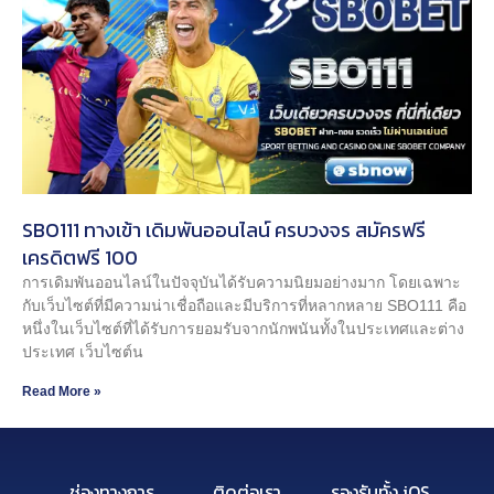
SBO111 ทางเข้า เดิมพันออนไลน์ ครบวงจร สมัครฟรี
เครดิตฟรี 100
การเดิมพันออนไลน์ในปัจจุบันได้รับความนิยมอย่างมาก โดยเฉพาะ
กับเว็บไซต์ที่มีความน่าเชื่อถือและมีบริการที่หลากหลาย SBO111 คือ
หนึ่งในเว็บไซต์ที่ได้รับการยอมรับจากนักพนันทั้งในประเทศและต่าง
ประเทศ เว็บไซต์น
Read More »
ช่องทางการ
ติดต่อเรา
รองรับทั้ง iOS,