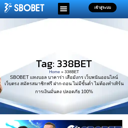
เข้าสู่ระบบ
Tag: 338BET
Home
»
338BET
SBOBET แทงบอล บาคาร่า เสือมังกร เว็บพนันออนไลน์
เว็บตรง สมัครสมาชิกฟรี ฝาก-ถอน ไม่มีขั้นต่ำ ไม่ต้องทำเทิร์น
การเงินมั่นคง ปลอดภัย 100%